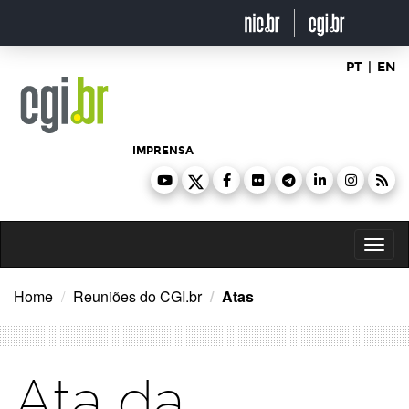
Ir
para
o
conteúdo
PT
|
EN
IMPRENSA
Toggl
naviga
Home
Reuniões do CGI.br
Atas
Ata da