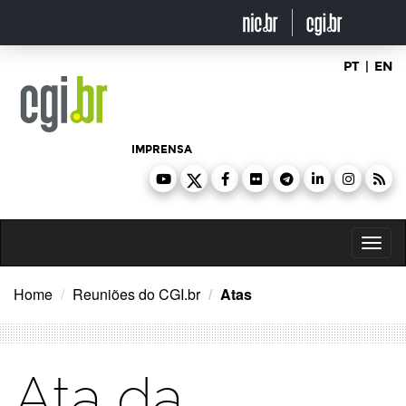
Ir
para
o
conteúdo
PT
|
EN
IMPRENSA
Toggl
naviga
Home
Reuniões do CGI.br
Atas
Ata da