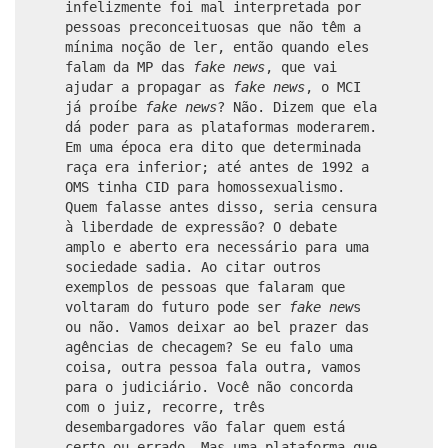
infelizmente foi mal interpretada por
pessoas preconceituosas que não têm a
mínima noção de ler, então quando eles
falam da MP das
fake news
, que vai
ajudar a propagar as
fake news
, o MCI
já proíbe
fake news
? Não. Dizem que ela
dá poder para as plataformas moderarem.
Em uma época era dito que determinada
raça era inferior; até antes de 1992 a
OMS tinha CID para homossexualismo.
Quem falasse antes disso, seria censura
à liberdade de expressão? O debate
amplo e aberto era necessário para uma
sociedade sadia. Ao citar outros
exemplos de pessoas que falaram que
voltaram do futuro pode ser
fake new
s
ou não. Vamos deixar ao bel prazer das
agências de checagem? Se eu falo uma
coisa, outra pessoa fala outra, vamos
para o judiciário. Você não concorda
com o juiz, recorre, três
desembargadores vão falar quem está
certo ou errado. Mas uma plataforma que