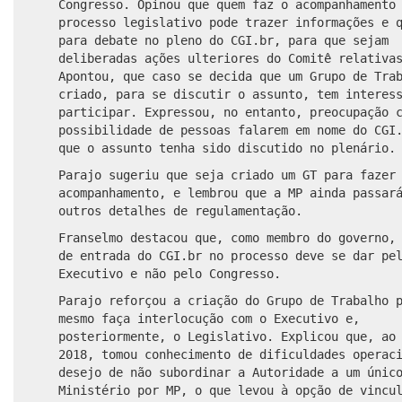
Congresso. Opinou que quem faz o acompanhamento
processo legislativo pode trazer informações e 
para debate no pleno do CGI.br, para que sejam
deliberadas ações ulteriores do Comitê relativa
Apontou, que caso se decida que um Grupo de Tra
criado, para se discutir o assunto, tem interes
participar. Expressou, no entanto, preocupação 
possibilidade de pessoas falarem em nome do CGI
que o assunto tenha sido discutido no plenário.
Parajo sugeriu que seja criado um
GT
para fazer 
acompanhamento, e lembrou que a MP ainda passar
outros detalhes de regulamentação.
Franselmo destacou que, como membro do governo,
de entrada do CGI.br no processo deve se dar pe
Executivo
e não pelo Congresso.
Parajo reforçou a criação do Grupo de Trabalho 
mesmo faça interlocução com o
Executivo
e,
posteriormente, o
Legislativo
. Explicou que, ao
2018, tomou conhecimento de dificuldades operac
desejo de não subordinar a Autoridade a um únic
Ministério por MP, o que levou à opção de vincu