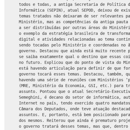
todos e todas, a antiga Secretaria de Política 
Informática (SEPIN)
,
atual SEPOD, deixou de exi
temas tratados
não deixaram de ser relevantes p
Ministério, mas as competências da antiga pauta
a ser distribuídas por outras áreas do Ministér
o exemplo da estratégia brasileira de transform
digital e atividades relacionadas ao tema conti
sendo tocadas pelo Ministério e coordenadas no 
governo. Destacou que ainda está muito recente 
se saiba exatamente qual o destino que essas co
no futuro. Explicou que do ponto de vista do Mi
está havendo articulação para definir de que fo
governo tocará esses temas. Destacou, também, q
havendo uma série de reuniões com Ministérios ‘
(MRE, Ministério da Economia, GSI, etc.) para t
assunto. Pontuou que o atual Secretário-Executi
Semeghini, é decano do setor de informática, au
Internet no país
, tendo exercido
quatro mandato
Câmara dos Deputados, onde teve atuação destaca
assuntos. E, portanto, está bem posicionado par
dos mesmos. Reiterou que ainda é prematuro proj
o governo tratará desses temas, mas que, dentro