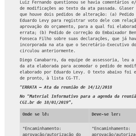
Luiz Fernando questionou se
havia
comentários e/
de modificações ao texto da a
ta passada
. Glaser
que houve dois pedidos de alteração:
(a)
Pedido
Eduardo Levy para registrar voto dele com relaç
aprovação do orçamento, para a qual foi elabora
errata; (b) Pedido de correção do Embaixador Be
Fonseca Filho sobre suas declarações, que já ha
incorporada na ata que o Secretário-Executivo d
circulou anteriormente.
Diego Canabarro, da equipe de assessoria, leu a
da ata elaborada para acomodar o pedido de modi
elaborado por Eduardo Levy. O texto abaixo foi 
de pronto, à lista CG-TT.
“
ERRATA – Ata da reunião de 14/12/2018
No
“
Material
Informativo para a agenda da reuni
CGI.br de 18/01/2019”,
Onde se lê:
Deve-se ler:
"Encaminhamento:
"Encaminhamento:
aprovação/autorização do
aprovação/autoriza