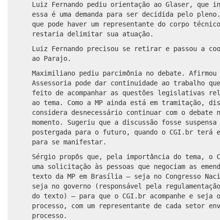
Luiz Fernando pediu orientação ao Glaser, que i
essa é uma demanda para ser decidida pelo pleno
que pode haver um representante do corpo técnic
restaria
delimitar
sua atuação.
Luiz Fernando precisou se retirar e passou a co
ao Parajo.
Maximiliano pediu
parcimônia
no debate. Afirmou 
Assessoria pode dar continuidade ao trabalho qu
feito de acompanhar as questões legislativas re
ao tema. Como a MP ainda está em
tramitação
, di
considera desnecessário continuar com o debate 
momento. Sugeriu que a discussão fosse suspensa
postergada para o futuro, quando o CGI.br terá 
para se manifestar.
Sérgio propôs que, pela importância do tema, o 
uma solicitação às pessoas que negociam as emen
texto da MP em Brasília — seja no Congresso Nac
seja no governo (responsável pela regulamentaçã
do texto) — para que o CGI.br acompanhe e seja 
processo, com um representante de cada setor en
processo.