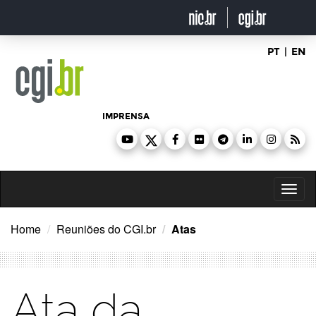
Ir
para
o
conteúdo
PT
|
EN
IMPRENSA
Toggl
naviga
Home
Reuniões do CGI.br
Atas
Ata da