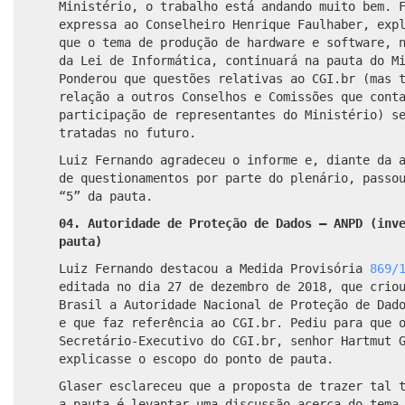
Ministério, o trabalho está andando muito bem. 
expressa ao Conselheiro Henrique Faulhaber, exp
que o tema de produção de hardware e software, 
da Lei de Informática, continuará na pauta do M
Ponderou que questões relativas ao CGI.br (mas 
relação a outros Conselhos e Comissões que cont
participação de representantes do Ministério) s
tratadas no futuro.
Luiz Fernando agradeceu o informe e, diante da 
de questionamentos por parte do plenário, passo
“5” da pauta.
04. Autoridade de Proteção de Dados – ANPD (inv
pauta)
Luiz Fernando destacou a Medida Provisória
869/
editada no dia 27 de dezembro de 2018, que crio
Brasil a Autoridade Nacional de Proteção de Dad
e que faz referência ao CGI.br. Pediu para que 
Secretário-Executivo do CGI.br, senhor Hartmut 
explicasse o escopo do ponto de pauta.
Glaser esclareceu que a proposta de trazer tal 
a
pauta
é levantar uma discussão acerca do tema,