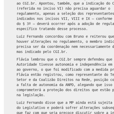
ao CGI.br. Apontou, também, que a indicação do 
(
referida
no inciso VI) não precisa aguardar o
regulamento, apenas a seleção dos representante
indicados nos incisos VII, VIII e IX – conforme
do § 3º – deverá ocorrer após a adoção de regul
específico tratando desse processo.
Luiz Fernando concordou com Bruno e reiterou qu
houver alterações no regulamento, o membro indi
precisa ser da coordenação nem necessariamente 
mas indicado pelo CGI.br.
Flávia lembrou que o CGI.br sempre defendeu que
Autoridade tivesse autonomia e independência em
ao governo, o que foi modificado com a medida p
Flávia então registrou, como representante do T
Setor e da Coalizão Direitos na Rede,
posição c
a falta de autonomia da ANPD,
alegando que
isso
comprometerá
a proteção dos direitos que estão p
na legislação.
Luiz Fernando disse que a MP ainda está sujeita
do Legislativo e
poderá
sofrer alterações subseq
que faz com que seja precoce discutir sobre a i