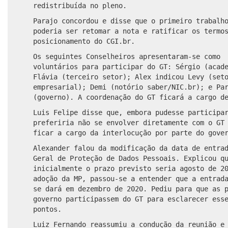
redistribuída no pleno.
Parajo concordou e disse que o primeiro trabalh
poderia ser retomar a nota e ratificar os termo
posicionamento do CGI.br.
Os seguintes Conselheiros apresentaram-se como
v
oluntários para participar do GT: Sérgio (acad
Flávia
(terceiro setor)
;
Alex indicou Levy (set
empresarial)
;
Demi (not
ó
rio saber/
NIC
.br); e Pa
(governo).
A c
oordenação do GT
ficará
a cargo d
Lui
s
Felipe disse que, embora
pudesse
participa
preferiria
não se envolver diretamente com o G
ficar a cargo da interlocução por parte do gove
Alexander falou da
modificação
da data de entrad
Geral de Proteção de Dados Pessoais. Explicou q
inicialmente
o prazo previsto seria
agosto de 2
adoção da MP, passou-se a entender que a entrad
se dará em dezembro de 2020. Pediu para que as 
governo
participassem
do
GT para esclarecer esse
pontos.
Luiz Fernando reassumiu a condução da reunião e