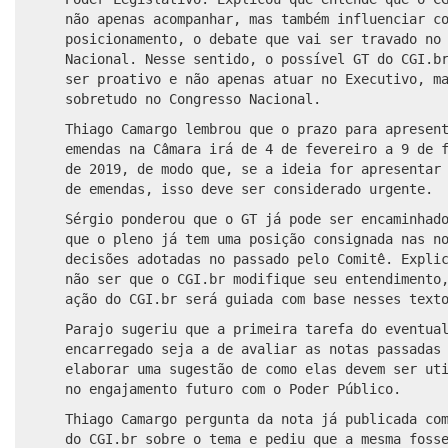
não apenas acompanhar, mas também influenciar
c
posicionamento
, o debate que vai ser travado no
Nacional. Nesse sentido, o possível GT do CGI.b
ser proativo e não apenas atuar no Executivo, m
sobretudo no Congresso Nacional.
Thiago Camargo lembrou que o prazo para apresen
emendas na
Câmara
irá
de 4 de fevereiro a 9 de f
de 2019, de modo que, se a ideia for apresentar
de emendas, isso
deve ser considerado
urgente.
Sérgio ponderou que o GT já pode ser encaminhad
que o pleno já tem uma posição consignada nas n
decisões adotadas no passado pelo Comitê. Expli
não ser que o CGI.br modifique seu entendimento
ação do CGI.br será guiada com base nesses text
Parajo sugeriu que a primeira tarefa do eventua
encarregado seja a de avaliar as notas passadas
elaborar
uma sugestão de como elas devem ser uti
no engajamento futuro com o P
o
der Público.
Thiago Camargo pergunta da nota já publicada co
do CGI.br sobre o tema e pediu que a mesma foss