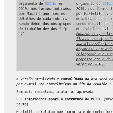
orçamento do
CGI.br
em
orçamento do
CGI.b
2019, nos termos indicados
2019, nos termos i
por Maximiliano, com os
por Maximiliano, c
detalhes de cada rubrica
detalhes de cada r
sendo debatidos nos grupos
sendo debatidos no
de trabalho devidos." (p.
de trabalho devido
12)
Eduardo Levy solic
ficasse consignado
sua discordância c
orçamento aprovado
reforçando que sua
proposta era a de 
valor de 2018.
"
A versão atualizada e consolidada da ata será e
por e-mail aos Conselheiros ao fim da reunião.
”
Sem mais ressalvas, a ata foi aprovada.
03. Informações sobre a estrutura do MCTIC (inv
pauta)
Maximiliano relatou que, como já é de conhecime