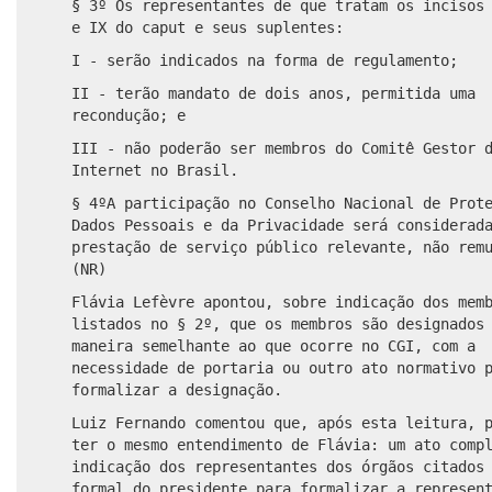
§ 3º Os representantes de que tratam os incisos
e IX do caput e seus suplentes:
I - serão indicados na forma de regulamento;
II - terão mandato de dois anos, permitida uma
recondução; e
III - não poderão ser membros do Comitê Gestor 
Internet no Brasil.
§ 4ºA participação no Conselho Nacional de Prot
Dados Pessoais e da Privacidade será considerad
prestação de serviço público relevante, não rem
(NR)
Flávia Lefèvre apontou, sobre indicação dos mem
listados
no § 2º, que os membros são designados
maneira semelhante ao que ocorre no CGI, com a
necessidade de portaria ou outro ato normativo 
formalizar a designação.
Luiz Fernando comentou que, após esta leitura,
ter o mesmo entendimento de Flávia:
um ato comp
indicação dos representantes dos órgãos citado
formal do presidente para
formalizar a represen