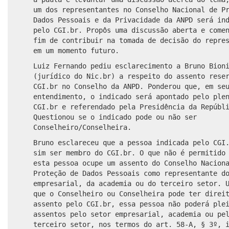
um dos representantes
no Conselho Nacional de P
Dados Pessoais e da Privacidade da
ANPD
será
ind
pelo CGI.br. Propôs uma discussão aberta e come
fim de contribuir na tomada de decisão do repre
em um momento futuro.
Luiz Fernando pediu esclarecimento
a
Bruno Bion
(jurídico do Nic.br) a respeito do assento rese
CGI.br no Conselho da ANPD. Ponderou que, em se
entendimento, o indicado será apontado pelo ple
CGI.br e referendado pela Presidência da Repúbl
Questionou se o indicado pode ou não ser
Conselheiro/Conselheira.
Bruno esclareceu que a pessoa indicada pelo CGI
sim ser membro do CGI.br. O que não é permitido
esta pessoa ocupe um assento do Conselho Nacion
Proteção de Dados Pessoais como representante d
empresarial, da academia ou
do
terceiro setor. U
que o Conselheiro ou Conselheira pode ter direi
assento pelo CGI.br, essa pessoa não
poderá
plei
assentos pelo setor empresarial, academia ou pe
terceiro setor, nos termos do art. 58-A, § 3º, 