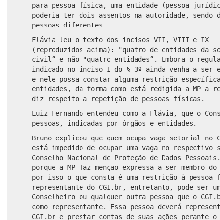
para pessoa física, uma entidade (pessoa jurídi
poderia ter dois assentos na autoridade, sendo 
pessoas diferentes.
Flávia leu o texto dos incisos VII, VIII e IX
(reproduzidos acima): "quatro de entidades da s
civil” e não "quatro entidades”. Embora o regul
indicado no inciso I do § 3º ainda
venha a ser
e
e nele possa constar alguma restrição específic
entidades, da forma como está redigida a MP a r
diz respeito a repetição de pessoas físicas.
Luiz Fernando entendeu como a Flávia, que o Con
pessoas, indicad
as
por
órgãos
e entidades.
Bruno explicou que quem ocupa vaga setorial no 
está impedido de ocupar uma vaga no respectivo 
Conselho Nacional de Proteção de Dados Pessoais
porque a MP faz menção expressa a ser membro do
por
isso o que consta é uma restrição à pessoa f
representante do CGI.br, entretanto, pode ser u
Conselheiro ou qualquer outra pessoa que o CGI.
como representante. Essa pessoa deverá represen
CGI.br e prestar contas de suas ações perante o