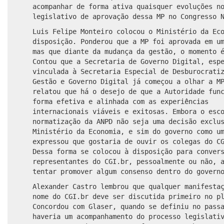
acompanhar de forma ativa quaisquer evoluções n
legislativo de aprovação dessa MP no Congresso 
Luis Felipe Monteiro colocou o Ministério da Ec
disposição
. Ponderou que a MP foi aprovada em u
mas
que diante da mudança da gestão, o momento 
Contou que a Secretaria de Governo Digital, esp
vinculada
à
Secretaria Especial de Desburocrati
Gestão e Governo Digital já
começou
a olhar a MP
relatou
que há o desejo de que a Autoridade func
forma efetiva e alinhada com as experiências
internacionais viáveis e exitosas. Embora o esc
normatização da ANPD não
seja
uma decisão exclus
Ministério da Economia, e sim do governo como u
expressou que
gostaria de ouvir os colegas do CG
Dessa forma se colocou à disposição para conver
representantes do CGI.br, pessoalmente ou não, 
tentar
promover algum
consenso dentro do govern
Alexander Castro lembrou que qualquer manifesta
nome do CGI.br deve ser discutida primeiro no p
Concordou com Glaser, quando se definiu no pass
haveria um acompanhamento do processo legislati