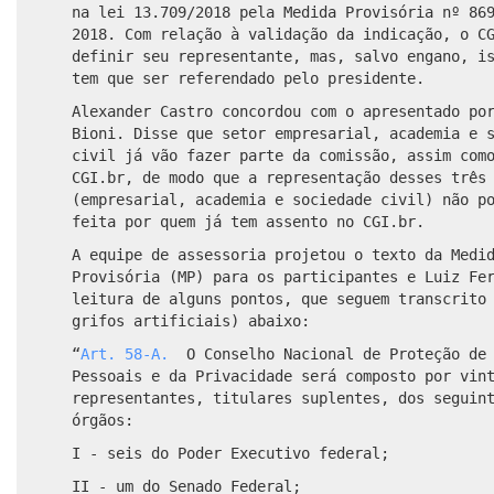
na lei 13.709/2018 pela Medida Provisória nº 86
2018. Com relação à validação da indicação, o C
definir
seu representante,
mas, salvo engano, i
tem que ser referendado pelo presidente.
Alexander Castro concordou com o apresentado po
Bioni. Disse que setor empresarial, academia e 
civil já vão fazer parte da comissão, assim com
CGI.br, de modo que a representação desses três
(empresarial, academia e sociedade civil) não
p
feita por quem já tem assento no
CGI.br.
A equipe de assessoria
projetou o texto da Medi
Provisória (MP)
para os participantes
e Luiz Fe
leitura de alguns pontos, que seguem transcrito
grifos artificiais) abaixo:
“
Art. 58-A.
O Conselho Nacional de Proteção de 
Pessoais e da Privacidade será composto por vin
representantes, titulares suplentes, dos seguin
órgãos:
I - seis do Poder Executivo federal;
II - um do Senado Federal;