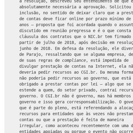
à resolução, descreveu seu entendimento de que 
absolutamente necessária a aprovação. Solicitou
inclusão, no sentido de deixar claro que a pres
de contas deve ficar online por prazo mínimo de
anos – proposta que foi acordada quando o assun
discutido em reunião pregressa e é o que consta
cláusula dos contratos que o NIC.br tem firmado
partir de julho de 2018, após decisão em resolu
junho de 2018. Em defesa da resolução, ele dive
de Parajo, ressaltando que se alguma empresa, d
de suas regras de
compliance
, está impedida de
divulgar prestação de contas na Internet, ela n
deveria pedir recursos ao CGI.br. Da mesma form
não poderia pedir recursos ao governo, que está
obrigado a prestar contas por lei – algo que se
estende a quem, do setor privado, contrai recur
governo. O CGI.br não é governo, mas há membros
governo e isso gera corresponsabilização. O gov
que é parte do pleno, está referendando a aloca
recursos para entidades que às vezes não presta
contas ou que a prestação é feita de maneira
irregular, como aconteceu recentemente com uma 
entidades apoiadas ou porque o evento não ocorr