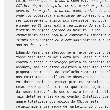
relacionados aos recursos disponibilizados pelo
CGI.br, objeto do apoio, em sítio web próprio d
evento, do projeto ou da entidade, indicando a 
onde foi publicada a prestação de contas. O pra
ser igualmente previsto nos contratos não pode
exceder em 60 dias após a realização do evento 
término do objeto apoiado no projeto. O não
cumprimento desta cláusula contratual impedirá 
evento ou o projeto ou a entidade obtenha futur
apoios do CGI.br
.
Eduardo Parajo manifestou-se a favor de que o t
fosse discutido em mais detalhes. Disse que não
contra a ideia e aprovação prévia do plenário s
assunto, mas ele tinha questões a discutir sobr
proposta de redação da resolução sobre transpar
nos contratos. Justificou-se observando que as
entidades apoiadas possuem práticas próprias de
compliance
que não permitem que todas sejam abo
da mesma forma. Pediu que o texto fosse discuti
mais detalhes antes da aprovação. Enfatizou que
quase totalidade dos apoios do CGI.br está
relacionada a uma ajuda de marketing do próprio