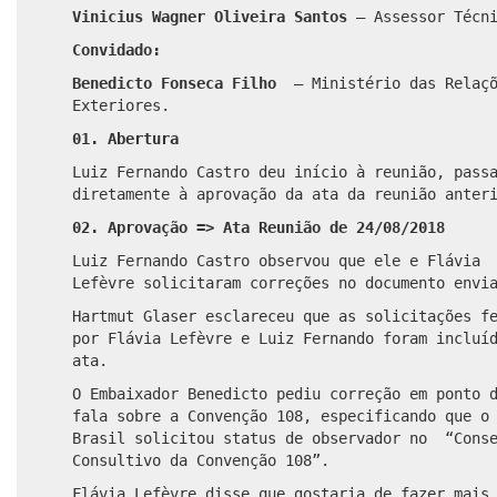
Vinicius Wagner Oliveira Santos
– Assessor Técn
Convidado:
Benedicto Fonseca Filho
– Ministério das Relaç
Exteriores.
01. Abertura
Luiz Fernando Castro deu início à reunião, pass
diretamente à aprovação da ata da reunião anter
02. Aprovação => Ata Reunião de 24/08/2018
Luiz Fernando Castro observou que ele e Flávia
Lefèvre solicitaram correções no documento envi
Hartmut Glaser esclareceu que as solicitações f
por Flávia Lefèvre e Luiz Fernando foram incluí
ata.
O Embaixador Benedicto pediu correção em ponto 
fala sobre a Convenção 108, especificando que o
Brasil solicitou status de observador no
“Cons
Consultivo da Convenção 108”.
Flávia Lefèvre disse que gostaria de fazer mais