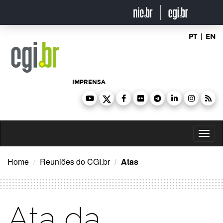
Ir
para
o
conteúdo
PT
|
EN
IMPRENSA
Toggl
naviga
Home
Reuniões do CGI.br
Atas
Ata da