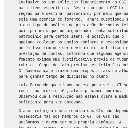
inclusive os que solicitam financiamento ao CGI
para itens específicos. Ressaltou que o CGI.br 
regras para destinar patrocínio, por mais que n
seja uma agência de fomento. Tanara questionou 
algum tipo de análise na prestação de contas fe
pois por mais que um organizador tenha solicita
patrocínio para certos itens, é possível que o
apoiado realoque os apoios conforme a necessida
porém isso tem que ser devidamente justificado 
prestação de contas. Informou que algumas agênc
fomento exigem uma justificativa prévia da muda
rubrica. O que de fato precisa ser feito é reun
GT Governança e trazer uma proposta mais detalh
para ganhar tempo de discussão no pleno.
Luiz Fernando questionou se era possível o GT s
reunir no próximo mês, até a próxima reunião.
Observou que a resolução não estava clara e mad
suficiente para ser aprovada.
Glaser reforçou que a reunião dos GTs não depen
Assessoria mas dos membros do GT. Os GTs são
autônomos e devem ter sua própria dinâmica. A
Assessoria sempre apoia reuniões, porém elas pr