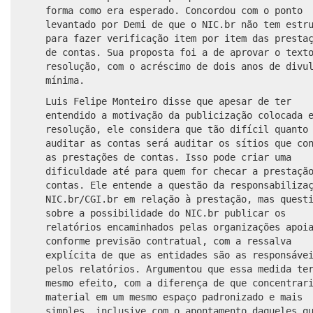
forma como era esperado. Concordou com o ponto
levantado por Demi de que o NIC.br não tem estr
para fazer verificação item por item das presta
de contas. Sua proposta foi a de aprovar o text
resolução, com o acréscimo de dois anos de divu
mínima.
Luis Felipe Monteiro disse que apesar de ter
entendido a motivação da publicização colocada 
resolução, ele considera que tão difícil quanto
auditar as contas será auditar os sítios que co
as prestações de contas. Isso pode criar uma
dificuldade até para quem for checar a prestaçã
contas. Ele entende a questão da responsabiliza
NIC.br/CGI.br em relação à prestação, mas quest
sobre a possibilidade do NIC.br publicar os
relatórios encaminhados pelas organizações apoi
conforme previsão contratual, com a ressalva
explícita de que as entidades são as responsáve
pelos relatórios. Argumentou que essa medida te
mesmo efeito, com a diferença de que concentrar
material em um mesmo espaço padronizado e mais
simples, inclusive com o apontamento daqueles q