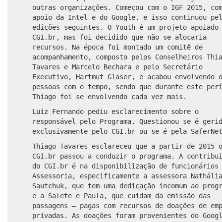
outras organizações. Começou com o IGF 2015, co
apoio da Intel e do Google, e isso continuou pe
edições seguintes. O Youth é um projeto apoiado
CGI.br, mas foi decidido que não se alocaria
recursos. Na época foi montado um comitê de
acompanhamento, composto pelos Conselheiros Thi
Tavares e Marcelo Bechara e pelo Secretário
Executivo, Hartmut Glaser, e acabou envolvendo 
pessoas com o tempo, sendo que durante este per
Thiago foi se envolvendo cada vez mais.
Luiz Fernando pediu esclarecimento sobre o
responsável pelo Programa. Questionou se é geri
exclusivamente pelo CGI.br ou se é pela SaferNe
Thiago Tavares esclareceu que a partir de 2015 
CGI.br passou a conduzir o programa. A contribu
do CGI.br é na disponibilização de funcionários
Assessoria, especificamente a assessora Natháli
Sautchuk, que tem uma dedicação incomum ao prog
e a Salete e Paula, que cuidam da emissão das
passagens – pagas com recursos de doações de em
privadas. As doações foram provenientes do Goog