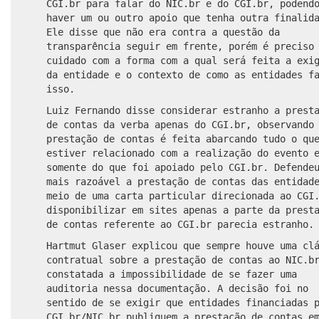
CGI.br para falar do NIC.br e do CGI.br, podend
haver um ou outro apoio que tenha outra finalid
Ele disse que não era contra a questão da
transparência seguir em frente, porém é preciso
cuidado com a forma com a qual será feita a exi
da entidade e o contexto de como as entidades f
isso.
Luiz Fernando disse considerar estranho a prest
de contas da verba apenas do CGI.br, observando
prestação de contas é feita abarcando tudo o qu
estiver relacionado com a realização do evento 
somente do que foi apoiado pelo CGI.br. Defende
mais razoável a prestação de contas das entidad
meio de uma carta particular direcionada ao CGI
disponibilizar em sites apenas a parte da prest
de contas referente ao CGI.br parecia estranho.
Hartmut Glaser explicou que sempre houve uma cl
contratual sobre a prestação de contas ao NIC.b
constatada a impossibilidade de se fazer uma
auditoria nessa documentação. A decisão foi no
sentido de se exigir que entidades financiadas 
CGI.br/NIC.br publiquem a prestação de contas e