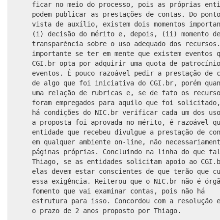
ficar no meio do processo, pois as próprias ent
podem publicar as prestações de contas. Do pont
vista de auxílio, existem dois momentos importa
(i) decisão do mérito e, depois, (ii) momento d
transparência sobre o uso adequado dos recursos
importante se ter em mente que existem eventos 
CGI.br opta por adquirir uma quota de patrocíni
eventos. É pouco razoável pedir a prestação de 
de algo que foi iniciativa do CGI.br, porém qua
uma relação de rubricas e, se de fato os recurs
foram empregados para aquilo que foi solicitado
há condições do NIC.br verificar cada um dos us
a proposta foi aprovada no mérito, é razoável q
entidade que recebeu divulgue a prestação de co
em qualquer ambiente on-line, não necessariamen
páginas próprias. Concluindo na linha do que fa
Thiago, se as entidades solicitam apoio ao CGI.
elas devem estar conscientes de que terão que c
essa exigência. Reiterou que o NIC.br não é órg
fomento que vai examinar contas, pois não há
estrutura para isso. Concordou com a resolução 
o prazo de 2 anos proposto por Thiago.