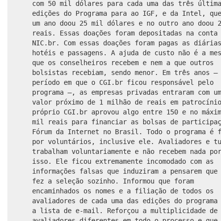
com 50 mil dólares para cada uma das três últim
edições do Programa para ao IGF, e da Intel, qu
um ano doou 25 mil dólares e no outro ano doou 
reais. Essas doações foram depositadas na conta
NIC.br. Com essas doações foram pagas as diária
hotéis e passagens. A ajuda de custo não é a me
que os conselheiros recebem e nem a que outros
bolsistas recebiam, sendo menor. Em três anos –
período em que o CGI.br ficou responsável pelo
programa –, as empresas privadas entraram com u
valor próximo de 1 milhão de reais em patrocíni
próprio CGI.br aprovou algo entre 150 e no máxi
mil reais para financiar as bolsas de participa
Fórum da Internet no Brasil. Todo o programa é 
por voluntários, inclusive ele. Avaliadores e t
trabalham voluntariamente e não recebem nada po
isso. Ele ficou extremamente incomodado com as
informações falsas que induziram a pensarem que
fez a seleção sozinho. Informou que foram
encaminhados os nomes e a filiação de todos os
avaliadores de cada uma das edições do programa
a lista de e-mail. Reforçou a multiplicidade de
avaliadores diferentes em todo o processo e que