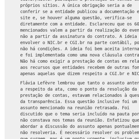
próprios sítios. A única obrigação seria a de
conferir se a entidade publicou a documentação 
site e, se houver alguma questão, verifica-se
diretamente com a entidade. Esclareceu que os 6
mencionados valem a partir da realização do eve
não a partir da assinatura do contrato. A ideia
envolver o NIC.br e CGI.br na parte contábil, p
não há condições. A ideia foi bem aceita intern
e foi implementada como uma nova cláusula contr
Não há como exigir a prestação de contas em rel
aos recursos que entidades recebem de outras fo
apenas aquelas que dizem respeito a CGI.br e NI
Flávia Lefèvre lembrou que tanto o assunto ante
a respeito da ata, como o ponto da resolução da
prestação de contas, estavam relacionados à que
da transparência. Essa questão inclusive foi um
assunto mencionado na reunião retrasada. Foi
discutido que o tema seria incluído na pauta po
não constava nos temas da reunião. Enfatizou qu
abordar a discussão do assunto apenas pontualme
não resolveria. É necessário resolver os proble
que surgem, mas é um ponto urgente, inclusive q