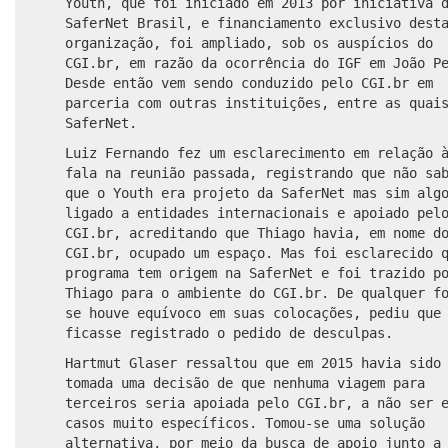
Youth, que foi iniciado em 2013 por iniciativa 
SaferNet Brasil, e financiamento exclusivo dest
organização, foi ampliado, sob os auspícios do
CGI.br, em razão da ocorrência do IGF em João P
Desde então vem sendo conduzido pelo CGI.br em
parceria com outras instituições, entre as quai
SaferNet.
Luiz Fernando fez um esclarecimento em relação 
fala na reunião passada, registrando que não sa
que o Youth era projeto da SaferNet mas sim alg
ligado a entidades internacionais e apoiado pel
CGI.br, acreditando que Thiago havia, em nome d
CGI.br, ocupado um espaço. Mas foi esclarecido 
programa tem origem na SaferNet e foi trazido p
Thiago para o ambiente do CGI.br. De qualquer f
se houve equívoco em suas colocações, pediu que
ficasse registrado o pedido de desculpas.
Hartmut Glaser ressaltou que em 2015 havia sido
tomada uma decisão de que nenhuma viagem para
terceiros seria apoiada pelo CGI.br, a não ser 
casos muito específicos. Tomou-se uma solução
alternativa, por meio da busca de apoio junto a