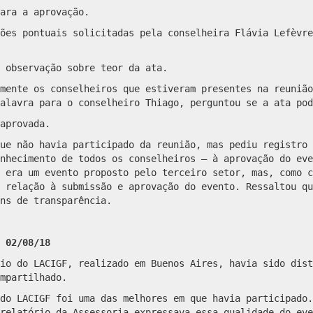
ara a aprovação.
ões pontuais solicitadas pela conselheira Flávia Lefèvre
 observação sobre teor da ata.
mente os conselheiros que estiveram presentes na reunião
alavra para o conselheiro Thiago, perguntou se a ata pod
aprovada.
ue não havia participado da reunião, mas pediu registro 
nhecimento de todos os conselheiros — à aprovação do eve
 era um evento proposto pelo terceiro setor, mas, como c
 relação à submissão e aprovação do evento. Ressaltou qu
ns de transparência.
 02/08/18
io do LACIGF, realizado em Buenos Aires, havia sido dist
mpartilhado.
do LACIGF foi uma das melhores em que havia participado.
relatório da Assessoria expressava essa qualidade do eve