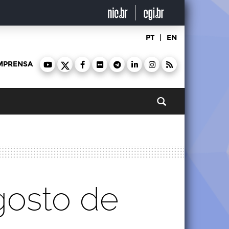
PT
|
EN
MPRENSA
Pesquisar
gosto de