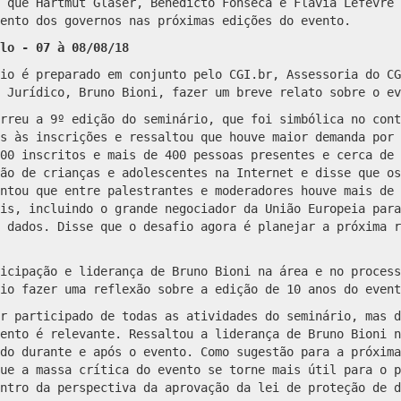
 que Hartmut Glaser, Benedicto Fonseca e Flávia Lefèvre 
ento dos governos nas próximas edições do evento.
lo - 07 à 08/08/18
io é preparado em conjunto pelo CGI.br, Assessoria do CG
 Jurídico, Bruno Bioni, fazer um breve relato sobre o ev
rreu a 9º edição do seminário, que foi simbólica no cont
s às inscrições e ressaltou que houve maior demanda por 
00 inscritos e mais de 400 pessoas presentes e cerca de 
ão de crianças e adolescentes na Internet e disse que os
ntou que entre palestrantes e moderadores houve mais de 
is, incluindo o grande negociador da União Europeia para
 dados. Disse que o desafio agora é planejar a próxima r
icipação e liderança de Bruno Bioni na área e no process
io fazer uma reflexão sobre a edição de 10 anos do event
r participado de todas as atividades do seminário, mas d
ento é relevante. Ressaltou a liderança de Bruno Bioni n
do durante e após o evento. Como sugestão para a próxima
ue a massa crítica do evento se torne mais útil para o p
ntro da perspectiva da aprovação da lei de proteção de d