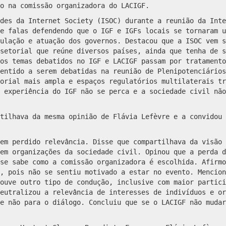
o na comissão organizadora do LACIGF.
des da Internet Society (ISOC) durante a reunião da Inte
e falas defendendo que o IGF e IGFs locais se tornaram u
ulação e atuação dos governos. Destacou que a ISOC vem s
setorial que reúne diversos países, ainda que tenha de s
os temas debatidos no IGF e LACIGF passam por tratamento
entido a serem debatidas na reunião de Plenipotenciários
orial mais ampla e espaços regulatórios multilaterais tr
 experiência do IGF não se perca e a sociedade civil não
tilhava da mesma opinião de Flávia Lefèvre e a convidou 
em perdido relevância. Disse que compartilhava da visão 
em organizações da sociedade civil. Opinou que a perda d
se sabe como a comissão organizadora é escolhida. Afirmo
, pois não se sentiu motivado a estar no evento. Mencion
ouve outro tipo de condução, inclusive com maior partici
eutralizou a relevância de interesses de indivíduos e or
e não para o diálogo. Concluiu que se o LACIGF não mudar