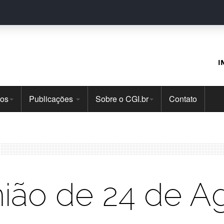
I
tos
Publicações
Sobre o CGI.br
Contato
ião de 24 de A