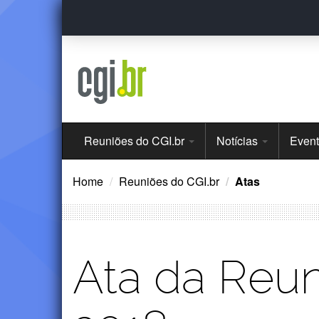
Ir
para
o
conteúdo
Menu
Reuniões do CGI.br
Notícias
Even
Principal
Home
Reuniões do CGI.br
Atas
Ata da Reun