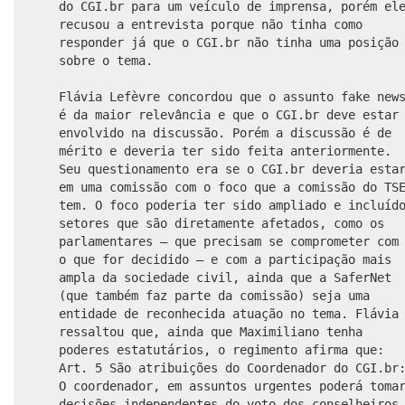
do CGI.br para um veículo de imprensa, porém el
recusou a entrevista porque não tinha como
responder já que o CGI.br não tinha uma posição
sobre o tema.
Flávia Lefèvre concordou que o assunto fake new
é da maior relevância e que o CGI.br deve estar
envolvido na discussão. Porém a discussão é de
mérito e deveria ter sido feita anteriormente.
Seu questionamento era se o CGI.br deveria esta
em uma comissão com o foco que a comissão do TS
tem. O foco poderia ter sido ampliado e incluíd
setores que são diretamente afetados, como os
parlamentares – que precisam se comprometer com
o que for decidido – e com a participação mais
ampla da sociedade civil, ainda que a SaferNet
(que também faz parte da comissão) seja uma
entidade de reconhecida atuação no tema. Flávia
ressaltou que, ainda que Maximiliano tenha
poderes estatutários, o regimento afirma que:
Art. 5 São atribuições do Coordenador do CGI.br
O coordenador, em assuntos urgentes poderá toma
decisões independentes do voto dos conselheiros