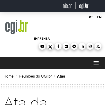
Ir
para
o
conteúdo
PT
|
EN
IMPRENSA
Toggl
naviga
Home
Reuniões do CGI.br
Atas
Ata da