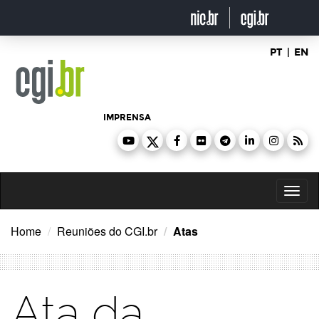
Ir
para
o
conteúdo
PT
|
EN
IMPRENSA
Toggl
naviga
Home
Reuniões do CGI.br
Atas
Ata da