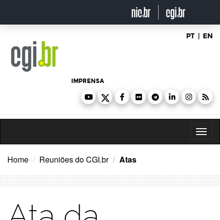
Ir
para
o
conteúdo
PT
|
EN
IMPRENSA
Toggl
naviga
Home
Reuniões do CGI.br
Atas
Ata da