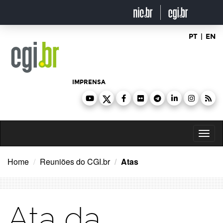
Ir
para
o
conteúdo
PT
|
EN
IMPRENSA
Toggl
naviga
Home
Reuniões do CGI.br
Atas
Ata da