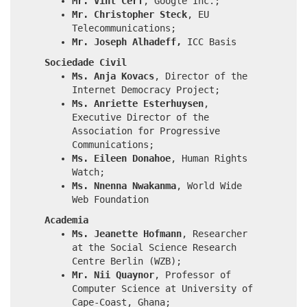
Mr. Vint Cerf
, Google Inc.;
Mr. Christopher Steck
, EU
Telecommunications;
Mr. Joseph Alhadeff,
ICC Basis
Sociedade Civil
Ms. Anja Kovacs
, Director of the
Internet Democracy Project;
Ms. Anriette Esterhuysen
,
Executive Director of the
Association for Progressive
Communications;
Ms. Eileen Donahoe
, Human Rights
Watch;
Ms. Nnenna Nwakanma
, World Wide
Web Foundation
Academia
Ms. Jeanette Hofmann
, Researcher
at the Social Science Research
Centre Berlin (WZB);
Mr. Nii Quaynor
, Professor of
Computer Science at University of
Cape-Coast, Ghana;