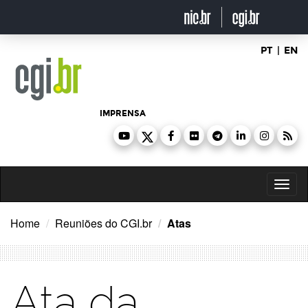
Ir
para
o
conteúdo
PT
|
EN
IMPRENSA
Toggl
naviga
Home
Reuniões do CGI.br
Atas
Ata da