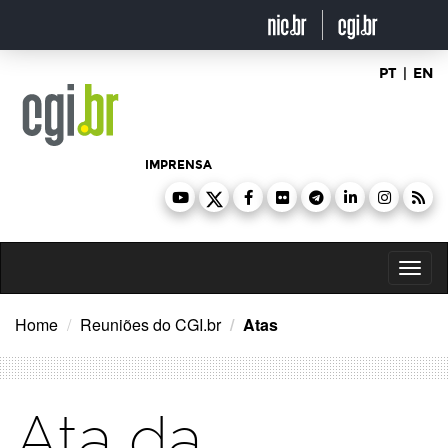
Ir
para
o
conteúdo
PT
|
EN
IMPRENSA
Toggl
naviga
Home
Reuniões do CGI.br
Atas
Ata da