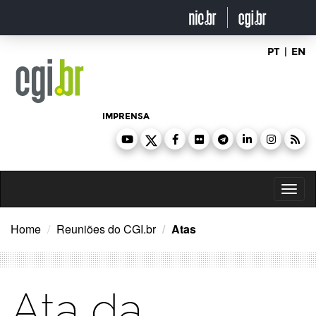
Ir
para
o
conteúdo
PT
|
EN
IMPRENSA
Toggl
naviga
Home
Reuniões do CGI.br
Atas
Ata da