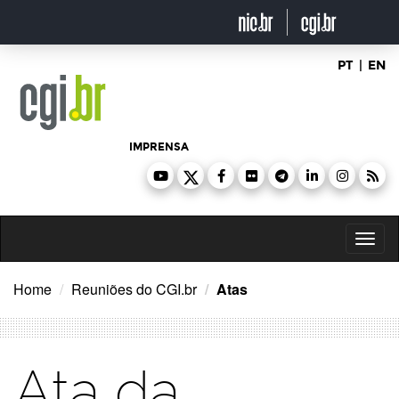
Ir
para
o
conteúdo
PT
|
EN
IMPRENSA
Toggl
naviga
Home
Reuniões do CGI.br
Atas
Ata da