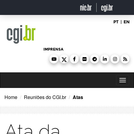
Ir
para
o
conteúdo
PT
|
EN
IMPRENSA
Toggl
naviga
Home
Reuniões do CGI.br
Atas
Ata da