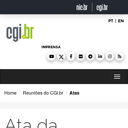
Ir
para
o
conteúdo
PT
|
EN
IMPRENSA
Toggl
naviga
Home
Reuniões do CGI.br
Atas
Ata da