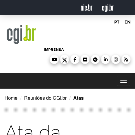
Ir
para
o
conteúdo
PT
|
EN
IMPRENSA
Toggl
naviga
Home
Reuniões do CGI.br
Atas
Ata da