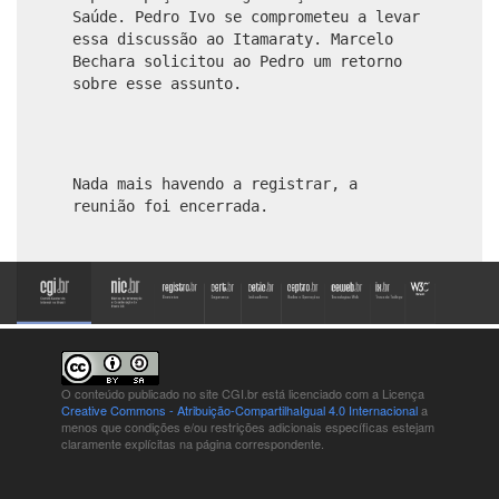
Saúde. Pedro Ivo se comprometeu a levar
essa discussão ao Itamaraty. Marcelo
Bechara solicitou ao Pedro um retorno
sobre esse assunto.
Nada mais havendo a registrar, a
reunião foi encerrada.
O conteúdo publicado no site CGI.br está
licenciado com a Licença
Creative Commons - Atribuição-CompartilhaIgual 4.0 Internacional
a
menos que condições e/ou restrições adicionais específicas estejam
claramente explícitas na página correspondente.