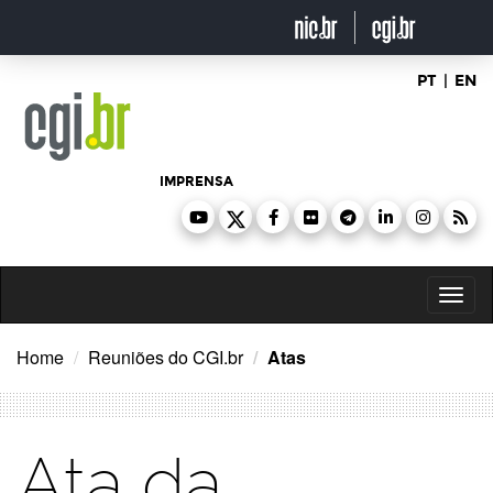
Ir
para
o
conteúdo
PT
|
EN
IMPRENSA
Toggl
naviga
Home
Reuniões do CGI.br
Atas
Ata da