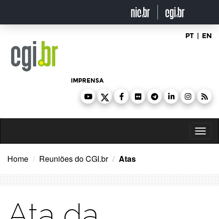
Ir
para
o
conteúdo
PT
|
EN
IMPRENSA
Toggl
naviga
Home
Reuniões do CGI.br
Atas
Ata da