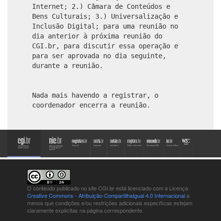
Internet; 2.) Câmara de Conteúdos e
Bens Culturais; 3.) Universalização e
Inclusão Digital; para uma reunião no
dia anterior à próxima reunião do
CGI.br, para discutir essa operação e
para ser aprovada no dia seguinte,
durante a reunião.
Nada mais havendo a registrar, o
coordenador encerra a reunião.
O conteúdo publicado no site CGI.br está
licenciado com a Licença
Creative Commons - Atribuição-CompartilhaIgual 4.0 Internacional
a
menos que condições e/ou restrições adicionais específicas estejam
claramente explícitas na página correspondente.