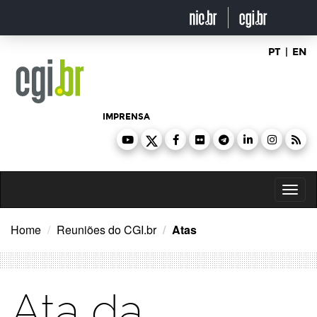
Ir
para
o
conteúdo
PT
|
EN
IMPRENSA
Toggl
naviga
Home
Reuniões do CGI.br
Atas
Ata da