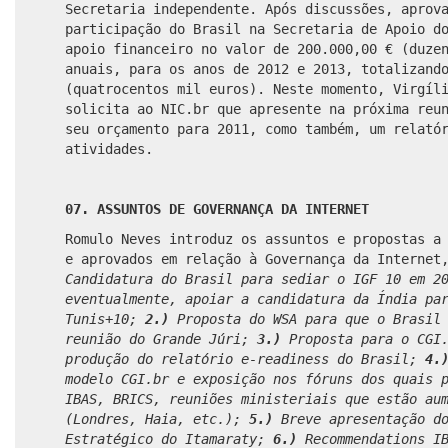
Secretaria independente. Após discussões, aprov
participação do Brasil na Secretaria de Apoio d
apoio financeiro no valor de 200.000,00 € (duze
anuais, para os anos de 2012 e 2013, totalizand
(quatrocentos mil euros). Neste momento, Virgíl
solicita ao NIC.br que apresente na próxima reu
seu orçamento para 2011, como também, um relató
atividades.
07. ASSUNTOS DE GOVERNANÇA DA INTERNET
Romulo Neves introduz os assuntos e propostas a
e aprovados em relação à Governança da Internet
Candidatura do Brasil para sediar o IGF 10 em 2
eventualmente, apoiar a candidatura da Índia pa
Tunis+10;
2.)
Proposta do WSA para que o Brasil 
reunião do Grande Júri;
3.)
Proposta para o CGI.
produção do relatório e-readiness do Brasil;
4.
modelo CGI.br e exposição nos fóruns dos quais 
IBAS, BRICS, reuniões ministeriais que estão au
(Londres, Haia, etc.);
5.)
Breve apresentação do
Estratégico do Itamaraty;
6.)
Recommendations IB