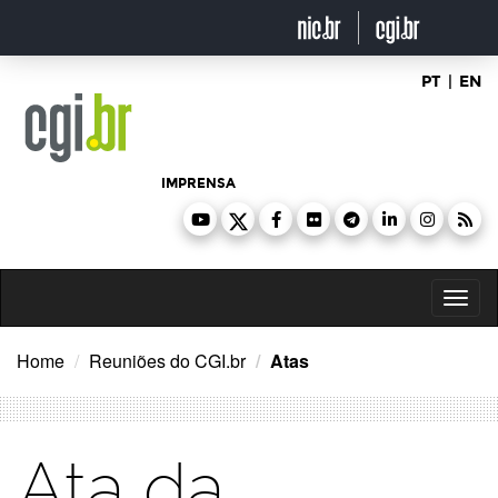
Ir
para
o
conteúdo
PT
|
EN
IMPRENSA
Toggl
naviga
Home
Reuniões do CGI.br
Atas
Ata da