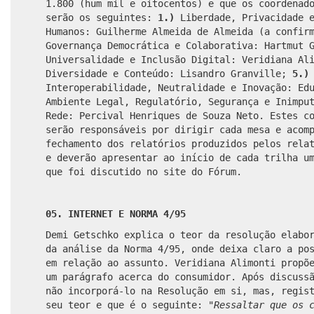
1.800 (hum mil e oitocentos) e que os coordenad
serão os seguintes:
1.)
Liberdade, Privacidade e
Humanos: Guilherme Almeida de Almeida (a confi
Governança Democrática e Colaborativa: Hartmut 
Universalidade e Inclusão Digital: Veridiana Al
Diversidade e Conteúdo: Lisandro Granville;
5.)
Interoperabilidade, Neutralidade e Inovação: Ed
Ambiente Legal, Regulatório, Segurança e Inimpu
Rede: Percival Henriques de Souza Neto. Estes c
serão responsáveis por dirigir cada mesa e acom
fechamento dos relatórios produzidos pelos rela
e deverão apresentar ao início de cada trilha u
que foi discutido no site do Fórum.
05. INTERNET E NORMA 4/95
Demi Getschko explica o teor da resolução elabo
da análise da Norma 4/95, onde deixa claro a po
em relação ao assunto. Veridiana Alimonti propõ
um parágrafo acerca do consumidor. Após discuss
não incorporá-lo na Resolução em si, mas, regis
seu teor e que é o seguinte: "
Ressaltar que os 