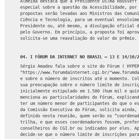
Almeida destaca que a Presidente Dilma Rousseff
especial sobre a questão da Acessibilidade, por
propostas serão levadas aos Ministros das Comun
Ciência e Tecnologia, para um eventual envolvim
Presidente ou, até mesmo, a divulgação oficial 
pelo Governo. Em princípio, a proposta foi apro
solicita-se uma reavaliação do valor do prêmio.
04. I FÓRUM DA INTERNET NO BRASIL – 13 E 14/10/
Sérgio Amadeu fala sobre o site do Fórum ( HYPE
"https://www.forumdainternet.cgi.br/"
www.forumd
e sobre o número de inscritos até o momento. Co
sua preocupação sobre o número limite de inscri
inicialmente estipulado em 1.500 (hum mil e qui
menciona as particularidades do Fórum, explican
ter um número menor de participantes do que o e
da Comissão Executiva do Fórum, solicita ainda,
definido nesta reunião, quem serão os “coordena
trilha, e que esses coordenadores fossem, prefe
conselheiros do CGI.br ou indicados por eles. A
decide-se que o número limite de inscrições par