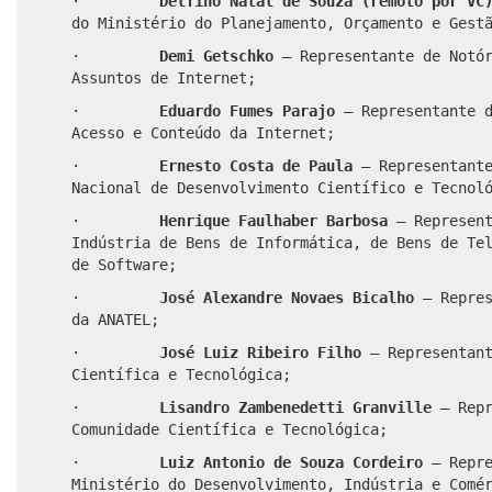
·
Delfino Natal de Souza (remoto por V
do Ministério do Planejamento, Orçamento e Gest
·
Demi Getschko
– Representante de Notó
Assuntos de Internet;
·
Eduardo Fumes Parajo
– Representante d
Acesso e Conteúdo da Internet;
·
Ernesto Costa de Paula
– Representant
Nacional de Desenvolvimento Científico e Tecnol
·
Henrique Faulhaber Barbosa
– Represent
Indústria de Bens de Informática, de Bens de Te
de Software;
·
José Alexandre Novaes Bicalho
– Repre
da ANATEL;
·
José Luiz Ribeiro Filho
– Representant
Científica e Tecnológica;
·
Lisandro Zambenedetti Granville
– Repr
Comunidade Científica e Tecnológica;
·
Luiz Antonio de Souza Cordeiro
– Repr
Ministério do Desenvolvimento, Indústria e Comé