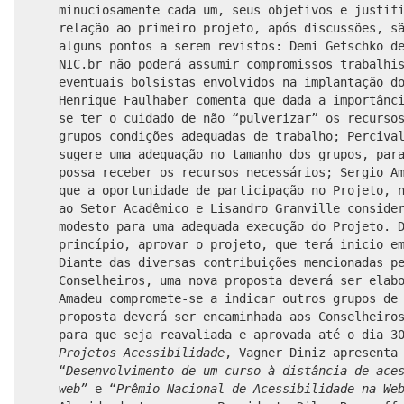
minuciosamente cada um, seus objetivos e justif
relação ao primeiro projeto, após discussões, s
alguns pontos a serem revistos: Demi Getschko d
NIC.br não poderá assumir compromissos trabalhi
eventuais bolsistas envolvidos na implantação d
Henrique Faulhaber comenta que dada a importânc
se ter o cuidado de não “pulverizar” os recurso
grupos condições adequadas de trabalho; Perciva
sugere uma adequação no tamanho dos grupos, par
possa receber os recursos necessários; Sergio A
que a oportunidade de participação no Projeto, 
ao Setor Acadêmico e Lisandro Granville conside
modesto para uma adequada execução do Projeto. 
princípio, aprovar o projeto, que terá inicio e
Diante das diversas contribuições mencionadas p
Conselheiros, uma nova proposta deverá ser elab
Amadeu compromete-se a indicar outros grupos de
proposta deverá ser encaminhada aos Conselheiro
para que seja reavaliada e aprovada até o dia 3
Projetos Acessibilidade
, Vagner Diniz apresenta
“
Desenvolvimento de um curso à distância de ace
web”
e “
Prêmio Nacional de Acessibilidade na We