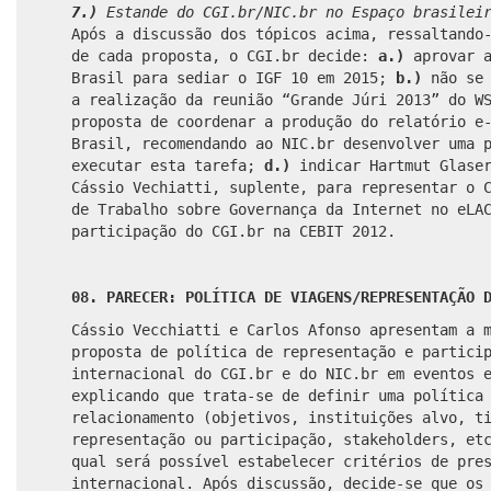
7.)
Estande do CGI.br/NIC.br no Espaço brasileir
Após a discussão dos tópicos acima, ressaltando
de cada proposta, o CGI.br decide:
a.)
aprovar a
Brasil para sediar o IGF 10 em 2015;
b.)
não se 
a realização da reunião “Grande Júri 2013” do 
proposta de coordenar a produção do relatório e
Brasil, recomendando ao NIC.br desenvolver uma 
executar esta tarefa;
d.)
indicar Hartmut Glase
Cássio Vechiatti, suplente, para representar o 
de Trabalho sobre Governança da Internet no eL
participação do CGI.br na CEBIT 2012.
08. PARECER: POLÍTICA DE VIAGENS/REPRESENTAÇÃO 
Cássio Vecchiatti e Carlos Afonso apresentam a 
proposta de política de representação e partici
internacional do CGI.br e do NIC.br em eventos 
explicando que trata-se de definir uma política
relacionamento (objetivos, instituições alvo, t
representação ou participação, stakeholders, et
qual será possível estabelecer critérios de pre
internacional. Após discussão, decide-se que os