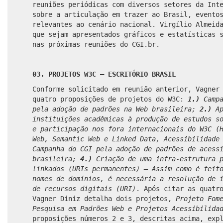
reuniões periódicas com diversos setores da Int
sobre a articulação em trazer ao Brasil, evento
relevantes ao cenário nacional. Virgílio Almeid
que sejam apresentados gráficos e estatísticas 
nas próximas reuniões do CGI.br.
03. PROJETOS W3C – ESCRITÓRIO BRASIL
Conforme solicitado em reunião anterior, Vagner
quatro proposições de projetos do W3C:
1.)
Camp
pela adoção de padrões na Web brasileira;
2.)
Ap
instituições acadêmicas à produção de estudos s
e participação nos fora internacionais do W3C (
Web, Semantic Web e Linked Data, Acessibilidade
Campanha do CGI pela adoção de padrões de acess
brasileira;
4.)
Criação de uma infra-estrutura p
linkados (URIs permanentes) – Assim como é feit
nomes de domínios, é necessária a resolução de 
de recursos digitais (URI)
. Após citar as quatr
Vagner Diniz detalha dois projetos,
Projeto Fom
Pesquisa em Padrões Web e Projetos Acessibilida
proposições números 2 e 3, descritas acima, exp