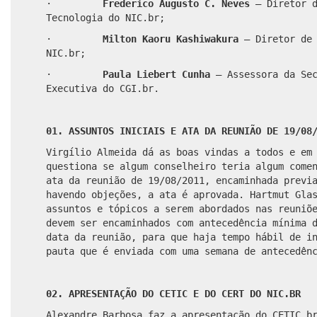
·
Frederico Augusto C. Neves
– Diretor d
Tecnologia do NIC.br;
·
Milton Kaoru Kashiwakura
– Diretor de
NIC.br;
·
Paula Liebert Cunha
– Assessora da Sec
Executiva do CGI.br.
01. ASSUNTOS INICIAIS E ATA DA REUNIÃO DE 19/08
Virgílio Almeida dá as boas vindas a todos e em
questiona se algum conselheiro teria algum come
ata da reunião de 19/08/2011, encaminhada previ
havendo objeções, a ata é aprovada. Hartmut Gla
assuntos e tópicos a serem abordados nas reuniõ
devem ser encaminhados com antecedência mínima 
data da reunião, para que haja tempo hábil de i
pauta que é enviada com uma semana de antecedên
02. APRESENTAÇÃO DO CETIC E DO CERT DO NIC.BR
Alexandre Barbosa faz a apresentação do CETIC.b