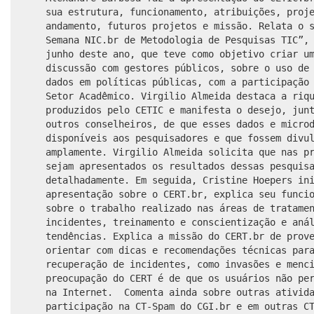
sua estrutura, funcionamento, atribuições, proj
andamento, futuros projetos e missão. Relata o 
Semana NIC.br de Metodologia de Pesquisas TIC”,
junho deste ano, que teve como objetivo criar u
discussão com gestores públicos, sobre o uso de
dados em políticas públicas, com a participação
Setor Acadêmico. Virgilio Almeida destaca a riq
produzidos pelo CETIC e manifesta o desejo, jun
outros conselheiros, de que esses dados e micro
disponíveis aos pesquisadores e que fossem divu
amplamente. Virgilio Almeida solicita que nas p
sejam apresentados os resultados dessas pesquis
detalhadamente. Em seguida, Cristine Hoepers in
apresentação sobre o CERT.br, explica seu funci
sobre o trabalho realizado nas áreas de tratame
incidentes, treinamento e conscientização e aná
tendências. Explica a missão do CERT.br de prov
orientar com dicas e recomendações técnicas par
recuperação de incidentes, como invasões e menc
preocupação do CERT é de que os usuários não pe
na Internet. Comenta ainda sobre outras ativida
participação na CT-Spam do CGI.br e em outras C