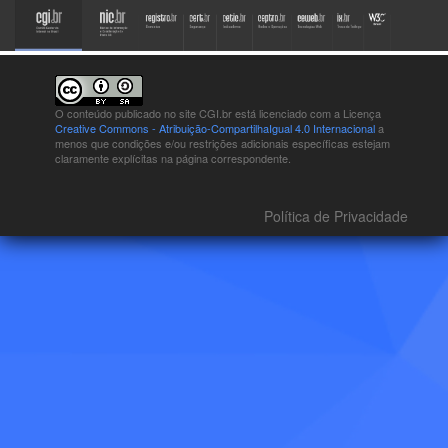
O conteúdo publicado no site CGI.br está
licenciado com a Licença
Creative Commons - Atribuição-CompartilhaIgual 4.0 Internacional
a
menos que condições e/ou restrições adicionais específicas estejam
claramente explícitas na página correspondente.
Política de Privacidade