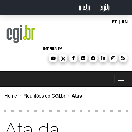
Ir
para
o
conteúdo
PT
|
EN
IMPRENSA
Toggl
naviga
Home
Reuniões do CGI.br
Atas
Ata da