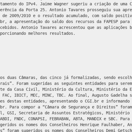
tamento do IPv4. Jaime Wagner sugeriu a criação de uma C
erência da Porta 25. Antonio Tavares prosseguiu sua apre
 de 2009/2010 e o resultado acumulado, com saldo positiv
br, a apresentação do saldo dos recursos da FAPESP para 
cebidos. Antonio Tavares acrescentou que as aplicações b
porcionando melhores resultados.
os duas Câmaras, das cinco já formalizadas, sendo escolh
rais”. Foram sugeridas as seguintes entidades para serem
te da Casa Civil, Ministério da Cultura, Ministério da E
 FAC, IBICT, MEC, MINC, TBC.
Ao final, Augusto Gadelha s
es destas entidades, apresentando o CGI.br e informando 
br. Para compor a “Câmara de Segurança e Direitos” foram
l, GSI, Secretaria de Assuntos Estratégicos, Ministério 
ABDI, FNDC, CONAPSI, FEBRABAN, ABTA, MANDIX e SBC
. Para 
geridos os nomes dos Conselheiros Henrique Faulhaber, An
s” foram sugeridos os nomes dos Conselheiros Demi Getsch