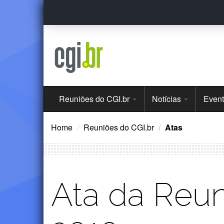
Ir
para
o
conteúdo
Menu
Reuniões do CGI.br
Notícias
Even
Principal
Home
Reuniões do CGI.br
Atas
Ata da Reun