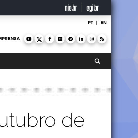
PT
|
EN
MPRENSA
Pesquisar
utubro de