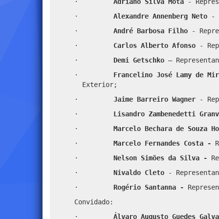
·
Adriano Silva Mota
- Repres
·
Alexandre Annenberg Neto
- 
·
André Barbosa Filho
- Repre
·
Carlos Alberto Afonso
- Rep
·
Demi Getschko
–
Representan
·
Francelino José Lamy de Mir
Exterior;
·
Jaime Barreiro Wagner
- Rep
·
Lisandro Zambenedetti Gran
·
Marcelo Bechara de Souza H
·
Marcelo Fernandes Costa -
R
·
Nelson Simões da Silva -
Re
·
Nivaldo Cleto
- Representan
·
Rogério Santanna -
Represen
Convidado:
·
Álvaro
Augusto Guedes Galv