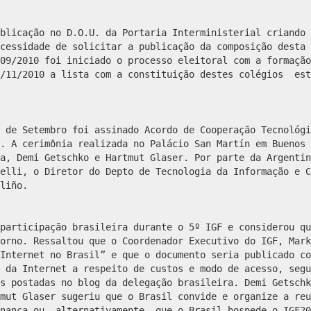
blicação no D.O.U. da Portaria Interministerial criando 
cessidade de solicitar a publicação da composição desta 
09/2010 foi iniciado o processo eleitoral com a formação
3/11/2010 a lista com a constituição destes colégios est
 de Setembro foi assinado Acordo de Cooperação Tecnológi
. A cerimônia realizada no Palácio San Martín em Buenos 
a, Demi Getschko e Hartmut Glaser. Por parte da Argentin
elli, o Diretor do Depto de Tecnologia da Informação e C
liño.
participação brasileira durante o 5º IGF e considerou qu
orno. Ressaltou que o Coordenador Executivo do IGF, Mark
Internet no Brasil” e que o documento seria publicado co
 da Internet a respeito de custos e modo de acesso, segu
s postadas no blog da delegação brasileira. Demi Getschk
mut Glaser sugeriu que o Brasil convide e organize a reu
nança ou, alternativamente, que o Brasil hospede o IGF20