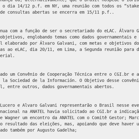
 o dia 14/12 p.f. em NY, uma reunião com todos os “stake
de consultas abertas se encerra em 15/11 p.f..
inua com a função de ser o secretariado do eLAC.
Álvaro G
 objetivos, englobando temas como dados governamentais e
l elaborado por Álvaro Galvani, com metas e objetivos do
as ao eLAC, dia 20/11, em Lima, a Segunda reunião para d
erial.
ado um Convênio de Cooperação Técnica entre o CGI.br e a
 la Sociedad de la Información. O Objetivo desse convêni
l, entre outros, dados governamentais abertos.
Lucero e Alvaro Galvani representarão o Brasil nesse eve
rnacional na ANATEL havia solicitado ao CGI.br a indicaç
e Wagner um encontro da ANATEL com o Comitê Gestor; Marc
o resultado das eleições, mas, apoiando que deve haver u
ado também por Augusto Gadelha;