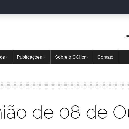
I
tos
Publicações
Sobre o CGI.br
Contato
ião de 08 de O