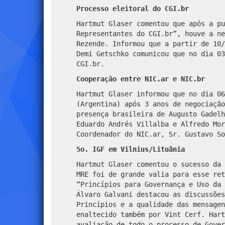
Processo eleitoral do CGI.br
Hartmut Glaser comentou que após a pu
Representantes do CGI.br”, houve a ne
Rezende. Informou que a partir de 10/
Demi Getschko comunicou que no dia 0
CGI.br.
Cooperação entre NIC.ar e NIC.br
Hartmut Glaser informou que no dia 06
(Argentina) após 3 anos de negociação
presença brasileira de Augusto Gadelh
Eduardo Andrés Villalba e Alfredo Mor
Coordenador do NIC.ar, Sr. Gustavo So
5
o
. IGF em Vilnius/Lituânia
Hartmut Glaser comentou o sucesso da 
MRE foi de grande valia para esse ret
“Princípios para Governança e Uso da 
Álvaro Galvani destacou as discussões
Princípios e a qualidade das mensagen
enaltecido também por Vint Cerf.
Hart
avaliação de todo o processo de Gover