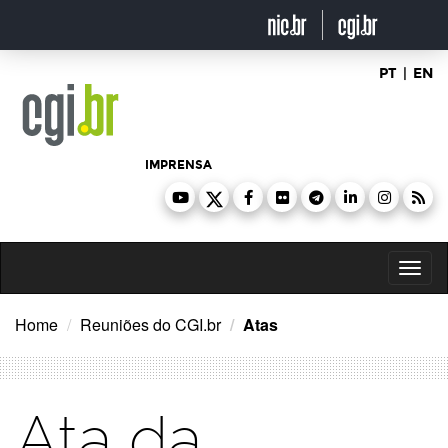
Ir
para
o
conteúdo
PT
|
EN
IMPRENSA
Toggl
naviga
Home
Reuniões do CGI.br
Atas
Ata da