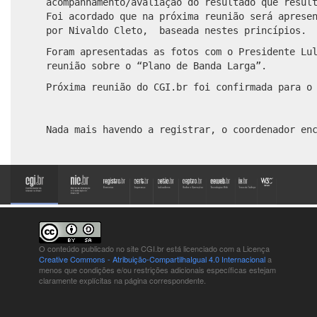
acompanhamento/avaliação do resultado que resul
Foi acordado que na próxima reunião será aprese
por Nivaldo Cleto, baseada nestes princípios.
Foram apresentadas as fotos com o Presidente Lu
reunião sobre o “Plano de Banda Larga”.
Próxima reunião do CGI.br foi confirmada para o
Nada mais havendo a registrar, o coordenador en
O conteúdo publicado no site CGI.br está
licenciado com a Licença
Creative Commons - Atribuição-CompartilhaIgual 4.0 Internacional
a
menos que condições e/ou restrições adicionais específicas estejam
claramente explícitas na página correspondente.