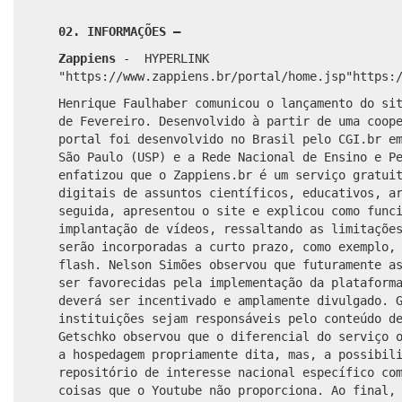
02. INFORMAÇÕES –
Zappiens
-
HYPERLINK
"https://www.zappiens.br/portal/home.jsp"
https:
Henrique Faulhaber comunicou o lançamento do si
de Fevereiro. Desenvolvido à partir de uma coop
portal foi desenvolvido no Brasil pelo CGI.br e
São Paulo (USP) e a Rede Nacional de Ensino e P
enfatizou que o Zappiens.br é um serviço gratui
digitais de assuntos científicos, educativos, a
seguida, apresentou o site e explicou como func
implantação de vídeos, ressaltando as limitaçõe
serão incorporadas a curto prazo, como exemplo,
flash. Nelson Simões observou que futuramente a
ser favorecidas pela implementação da plataform
deverá ser incentivado e amplamente divulgado. 
instituições sejam responsáveis pelo conteúdo d
Getschko observou que o diferencial do serviço 
a hospedagem propriamente dita, mas, a possibil
repositório de interesse nacional específico co
coisas que o Youtube não proporciona. Ao final,