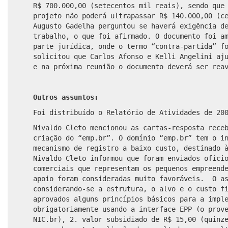
R$ 700.000,00 (setecentos mil reais), sendo que
projeto não poderá ultrapassar R$ 140.000,00 (c
Augusto Gadelha perguntou se haverá exigência d
trabalho, o que foi afirmado. O documento foi a
parte jurídica, onde o termo “contra-partida” f
solicitou que Carlos Afonso e Kelli Angelini aj
e na próxima reunião o documento deverá ser rea
Outros assuntos:
Foi distribuído o Relatório de Atividades de 20
Nivaldo Cleto mencionou as cartas-resposta rece
criação do “emp.br”. O domínio “emp.br” tem o i
mecanismo de registro a baixo custo, destinado 
Nivaldo Cleto informou que foram enviados ofíci
comerciais que representam os pequenos empreend
apoio foram consideradas muito favoráveis. O as
considerando-se a estrutura, o alvo e o custo f
aprovados alguns princípios básicos para a impl
obrigatoriamente usando a interface EPP (o prov
NIC.br), 2. valor subsidiado de R$ 15,00 (quinz