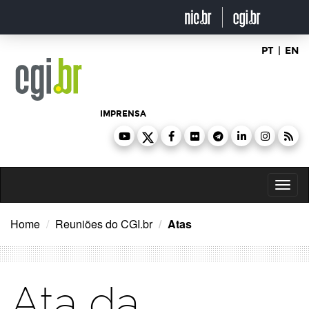
Ir
para
o
conteúdo
PT
|
EN
IMPRENSA
Toggl
naviga
Home
Reuniões do CGI.br
Atas
Ata da