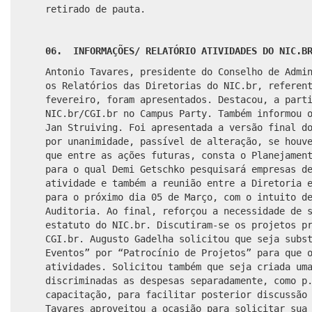
retirado de pauta.
06. INFORMAÇÕES/ RELATÓRIO ATIVIDADES DO NIC.B
Antonio Tavares, presidente do Conselho de Admi
os Relatórios das Diretorias do NIC.br, referen
fevereiro, foram apresentados. Destacou, a part
NIC.br/CGI.br no Campus Party. Também informou 
Jan Struiving. Foi apresentada a versão final d
por unanimidade, passível de alteração, se houv
que entre as ações futuras, consta o Planejamen
para o qual Demi Getschko pesquisará empresas d
atividade e também a reunião entre a Diretoria 
para o próximo dia 05 de Março, com o intuito d
Auditoria. Ao final, reforçou a necessidade de 
estatuto do NIC.br. Discutiram-se os projetos p
CGI.br. Augusto Gadelha solicitou que seja subs
Eventos” por “Patrocínio de Projetos” para que 
atividades. Solicitou também que seja criada um
discriminadas as despesas separadamente, como p
capacitação, para facilitar posterior discussão
Tavares aproveitou a ocasião para solicitar sua