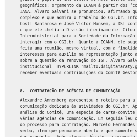
geográficos; orçamento da ICANN à partir dos ‘c
IANA. Álvaro Galvani se pronunciou, afirmando q
complexo e que admira o trabalho do CGI.br. Inf
Costi Santarosa e José Victor Hansem, a DSI con
e que ele chefia a Divisão interinamente. Citou
Interministerial para a Sociedade da Informação
interagir com o CGI.br. Quanto à ICANN, ele sug
feita uma reunião, mesmo virtual, com a finalid
interesses para auxílio na representação junto 
sobre a questão da renovação do IGF. Álvaro Gal
institucional
HYPERLINK "mailto:dsi@itamaraty.g
receber eventuais contribuições do Comitê Gesto
8. CONTRATAÇÃO DE AGÊNCIA DE COMUNICAÇÃO
Alexandre Annenberg apresentou o roteiro para a
comunicação dedicada às atividades do CGI.br. A
análise do Comitê, uma espécie de carta-convite
várias agências de comunicação. Em seguida leu 
do processo para contratação. Marcelo Fernandes
verba, item que permanece aberto e que somente 
das propostas. Após algumas dúvidas, a proposta