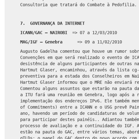
Consultoria que tratará do Combate à Pedofilia.
7. GOVERNANÇA DA INTERNET
ICANN/GAC – NAIROBI
=> 07 a 12/03/2010
MAG/IGF – Genebra
=> 09 a 11/02/2010
Augusto Gadelha comentou que houve um rumor sob
Convenções em que será realizado o evento de IC
desistência de alguns participantes de outras n
Hartmut Glaser, encaminhou, através da lista cg
preventiva para a estada dos Conselheiros em Na
Hartmut Glaser informou que o MRE não enviará r
Comentou alguns assuntos que estarão na pauta d
a ITU fará uma reunião em Genebra, logo após a 
implementação dos endereços IPv6. Ele também me
of Commitments) entre a ICANN e o USG prevê Pai
ano, havendo um período de candidaturas de volu
para participar destes painéis.. Adiantou també
processo de avaliação e a continuidade do IGF. 
estão na pauta do GAC, entre vários temas, abor
gTLDs; o papel do GAC dentro do novo acordo com