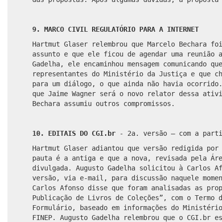
9. MARCO CIVIL REGULATÓRIO PARA A INTERNET
Hartmut Glaser relembrou que Marcelo Bechara fo
assunto e que ele ficou de agendar uma reunião 
Gadelha, ele encaminhou mensagem comunicando qu
representantes do Ministério da Justiça e que c
para um diálogo, o que ainda não havia ocorrido
que Jaime Wagner será o novo relator dessa ativ
Bechara assumiu outros compromissos.
10. EDITAIS DO CGI.br
- 2
a
. versão – com a part
Hartmut Glaser adiantou que versão redigida por
pauta é a antiga e que a nova, revisada pela Ár
divulgada. Augusto Gadelha solicitou à Carlos A
versão, via e-mail, para discussão naquele mome
Carlos Afonso disse que foram analisadas as pro
Publicação de Livros de Coleções”, com o Termo 
Formulário, baseado em informações do Ministéri
FINEP. Augusto Gadelha relembrou que o CGI.br e