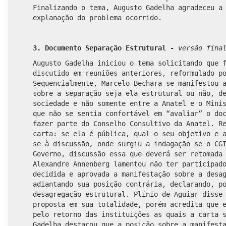
Finalizando o tema, Augusto Gadelha agradeceu a
explanação do problema ocorrido.
3. Documento Separação Estrutural -
versão fina
Augusto Gadelha iniciou o tema solicitando que 
discutido em reuniões anteriores, reformulado p
Sequencialmente, Marcelo Bechara se manifestou 
sobre a separação seja ela estrutural ou não, d
sociedade e não somente entre a Anatel e o Mini
que não se sentia confortável em “avaliar” o do
fazer parte do Conselho Consultivo da Anatel. R
carta: se ela é pública, qual o seu objetivo e 
se à discussão
,
onde surgiu a indagação se o CG
Governo, discussão essa que deverá ser retomada
Alexandre Annenberg lamentou não ter participad
decidida e aprovada a manifestação sobre a desa
adiantando sua posição contrária, declarando, p
desagregação estrutural. Plínio de Aguiar disse
proposta em sua totalidade, porém acredita que 
pelo retorno das instituições as quais a carta 
Gadelha destacou que a posição sobre a manifest