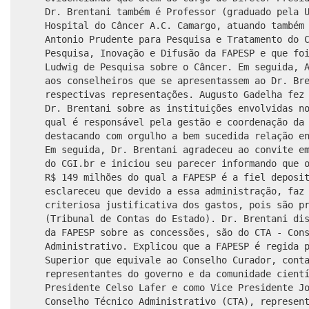
Dr. Brentani também é Professor (graduado pela 
Hospital do Câncer A.C. Camargo, atuando também
Antonio Prudente para Pesquisa e Tratamento do 
Pesquisa, Inovação e Difusão da FAPESP e que fo
Ludwig de Pesquisa sobre o Câncer. Em seguida, 
aos conselheiros que se apresentassem ao Dr. Br
respectivas representações. Augusto Gadelha fez
Dr. Brentani sobre as instituições envolvidas n
qual é responsável pela gestão e coordenação da
destacando com orgulho a bem sucedida relação e
Em seguida, Dr. Brentani agradeceu ao convite e
do CGI.br e iniciou seu parecer informando que 
R$ 149 milhões do qual a FAPESP é a fiel deposi
esclareceu que devido a essa administração, faz
criteriosa justificativa dos gastos, pois são p
(Tribunal de Contas do Estado). Dr. Brentani di
da FAPESP sobre as concessões, são do CTA - Con
Administrativo. Explicou que a FAPESP é regida 
Superior que equivale ao Conselho Curador, cont
representantes do governo e da comunidade cient
Presidente Celso Lafer e como Vice Presidente J
Conselho Técnico Administrativo (CTA), represen