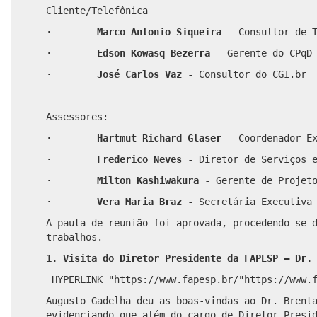
Cliente/Telefônica
·
Marco Antonio Siqueira
- Consultor de 
·
Edson Kowasq Bezerra
- Gerente do CPqD
·
José Carlos Vaz
- Consultor do CGI.br
Assessores:
·
Hartmut Richard Glaser
- Coordenador E
·
Frederico Neves
- Diretor de Serviços 
·
Milton Kashiwakura
- Gerente de Projet
·
Vera Maria Braz
- Secretária Executiva
A pauta de reunião foi aprovada, procedendo-se 
trabalhos.
1. Visita do Diretor Presidente da FAPESP – Dr.
HYPERLINK "https://www.fapesp.br/"
https://www.
Augusto Gadelha deu as boas-vindas ao Dr. Brent
evidenciando que além do cargo de Diretor Presi