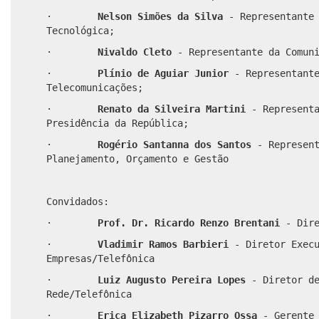
·
Nelson Simões
da Silva
- Representante 
Tecnológica;
·
Nivaldo Cleto
- Representante da Comun
·
Plínio de Aguiar Junior
- Representant
Telecomunicações;
·
Renato da Silveira Martini
- Represent
Presidência da República;
·
Rogério Santanna dos Santos
- Represen
Planejamento, Orçamento e Gestão
Convidados:
·
Prof. Dr. Ricardo Renzo Brentani
- Dir
·
Vladimir Ramos Barbieri
- Diretor Exec
Empresas/Telefônica
·
Luiz Augusto Pereira Lopes
- Diretor d
Rede/Telefônica
·
Erica Elizabeth Pizarro Ossa
- Gerente