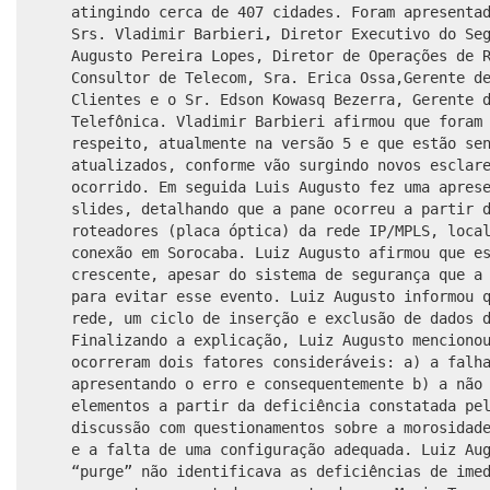
atingindo cerca de 407 cidades. Foram apresenta
Srs.
Vladimir Barbieri
,
Diretor Executivo do Se
Augusto Pereira Lopes, Diretor de Operações de 
Consultor de Telecom,
Sra. Erica Ossa,
Gerente d
Clientes e o Sr. Edson Kowasq Bezerra, Gerente 
Telefônica
.
Vladimir Barbieri afirmou que foram
respeito, atualmente na versão 5 e que estão se
atualizados, conforme vão surgindo novos esclar
ocorrido. Em seguida
Luis Augusto fez uma apres
slides, detalhando que a pane ocorreu a partir 
roteadores (placa óptica) da rede IP/MPLS, loca
conexão em Sorocaba. Luiz Augusto afirmou que e
crescente, apesar do sistema de segurança que a
para evitar esse evento. Luiz Augusto informou 
rede, um ciclo de inserção e exclusão de dados 
Finalizando a explicação, Luiz Augusto menciono
ocorreram dois fatores consideráveis: a) a falh
apresentando o erro e consequentemente b) a não
elementos a partir da deficiência constatada pe
discussão com questionamentos sobre a morosidad
e a falta de uma configuração adequada. Luiz Au
“purge” não identificava as deficiências de ime