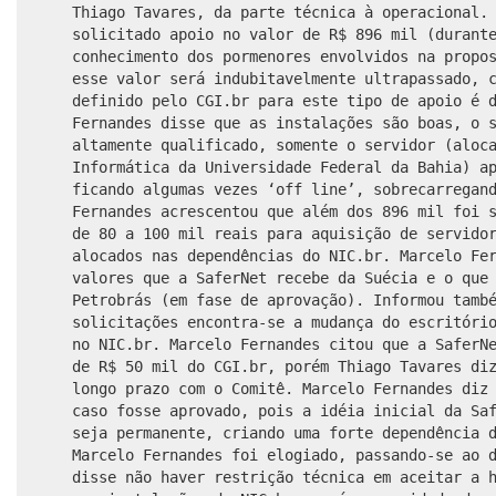
Thiago Tavares, da parte técnica à operacional.
solicitado apoio no valor de R$ 896 mil (durant
conhecimento dos pormenores envolvidos na propo
esse valor será indubitavelmente ultrapassado, 
definido pelo CGI.br para este tipo de apoio é 
Fernandes disse que as instalações são boas, o 
altamente qualificado, somente o servidor (aloc
Informática da Universidade Federal da Bahia) a
ficando algumas vezes ‘off line’, sobrecarregan
Fernandes acrescentou que além dos 896 mil foi 
de 80 a 100 mil reais para aquisição de servido
alocados nas dependências do NIC.br. Marcelo Fe
valores que a SaferNet recebe da Suécia e o que
Petrobrás (em fase de aprovação). Informou tamb
solicitações encontra-se a mudança do escritóri
no NIC.br. Marcelo Fernandes citou que a SaferN
de R$ 50 mil do CGI.br, porém Thiago Tavares di
longo prazo com o Comitê. Marcelo Fernandes diz
caso fosse aprovado, pois a idéia inicial da Sa
seja permanente, criando uma forte dependência 
Marcelo Fernandes foi elogiado, passando-se ao 
disse não haver restrição técnica em aceitar a 