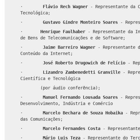
·
Flávio Rech Wagner
- Representante da 
Tecnológica;
·
Gustavo Gindre Monteiro Soares
- Repre
·
Henrique Faulhaber
- Representante da I
de Bens de Telecomunicações e de Software;
·
Jaime Barreiro Wagner
- Representante 
Conteúdo da Internet;
·
José Roberto Drugowich de Felício
- Re
·
Lizandro Zambenedetti Granville
- Repr
Científica e Tecnológica
(por áudio conferência);
·
Manuel Fernando Lousada Soares
- Repre
Desenvolvimento, Indústria e Comércio
·
Marcelo Bechara de Souza Hobaika
- Rep
das Comunicações;
·
Marcelo Fernandes Costa
- Representant
·
Mário Luis Teza
- Representante do Ter