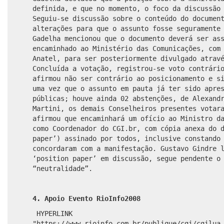
definida, e que no momento, o foco da discussão
Seguiu-se discussão sobre o conteúdo do documen
alterações para que o assunto fosse seguramente
Gadelha mencionou que o documento deverá ser as
encaminhado ao Ministério das Comunicações, com
Anatel, para ser posteriormente divulgado atrav
Concluída a votação, registrou-se voto contrári
afirmou não ser contrário ao posicionamento e s
uma vez que o assunto em pauta já ter sido apre
públicas; houve ainda 02 abstenções, de Alexand
Martini, os demais Conselheiros presentes votar
afirmou que encaminhará um ofício ao Ministro d
como Coordenador do CGI.br, com cópia anexa do 
paper’) assinado por todos, inclusive constando
concordaram com a manifestação. Gustavo Gindre 
‘position paper’ em discussão, segue pendente o
“neutralidade”.
4. Apoio Evento RioInfo2008
HYPERLINK
"https://www.rioinfo.com.br/publique/cgi/cgilua