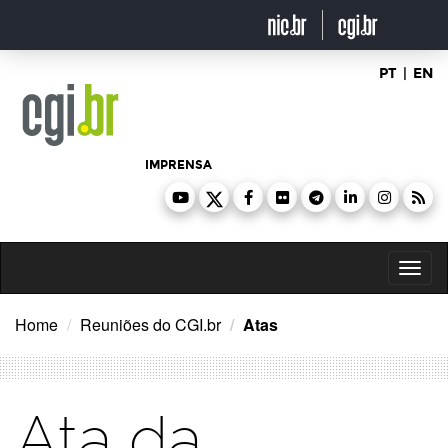
Ir
para
o
conteúdo
PT
|
EN
IMPRENSA
Toggl
naviga
Home
Reuniões do CGI.br
Atas
Ata da