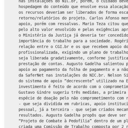
nas instalações do NIC.br, porém, o cuidado dev
hospedagem do conteúdo que envolve essa alocaçã
os recursos deveriam ser liberados de forma esc
retorno/relatórios do projeto. Carlos Afonso me
apoio, porém com ressalvas. Mario Teza citou qu
pelo alto valor envolvido e pelas exigências ap
o Ministério da Justiça já deveria ter concedid
importância do trabalho para a sociedade. Rogér
relação entre o CGI.br e os que recebem apoio d
profissionalizada, exigindo um plano de trabalh
seja liberada gradativamente, conforme justific
prestação de contas. Augusto Gadelha salientou 
apoio ao pagamento da folha de pagamento e a nã
da SaferNet nas instalações do NIC.br. Nelson S
do sistema de apoio “decrescente” utilizado na 
investimento é feito de acordo com o comprometi
Gustavo Gindre sugeriu três medidas, a primeira
espécie de doação pelo não comprometimento com 
- que seja dividida em rubricas, apoio instituc
pessoal, já a terceira - que sejam criados meca
resultados. Augusto Gadelha propôs que deve ser
“Projeto de Combate à Pedofilia” dentro de um p
criada uma Comissão de Trabalho composta por 2 