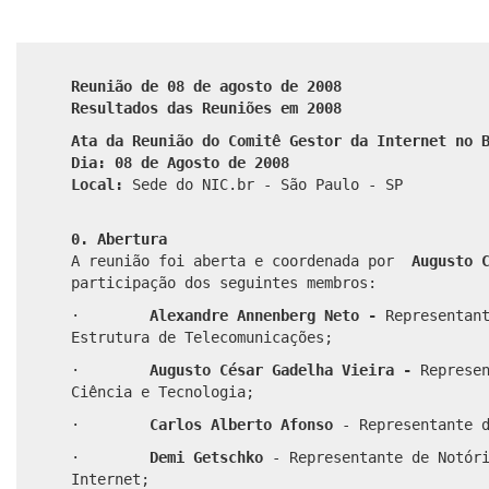
Reunião de 08 de agosto de 2008
Resultados das Reuniões em 2008
Ata da Reunião do Comitê Gestor da Internet no 
Dia: 08 de Agosto de 2008
Local:
Sede do NIC.br - São Paulo - SP
0. Abertura
A reunião foi aberta e coordenada por
Augusto 
participação dos seguintes membros:
·
Alexandre Annenberg Neto -
Representan
Estrutura de Telecomunicações;
·
Augusto César Gadelha Vieira -
Represe
Ciência e Tecnologia;
·
Carlos Alberto Afonso
- Representante 
·
Demi Getschko
- Representante de Notór
Internet;