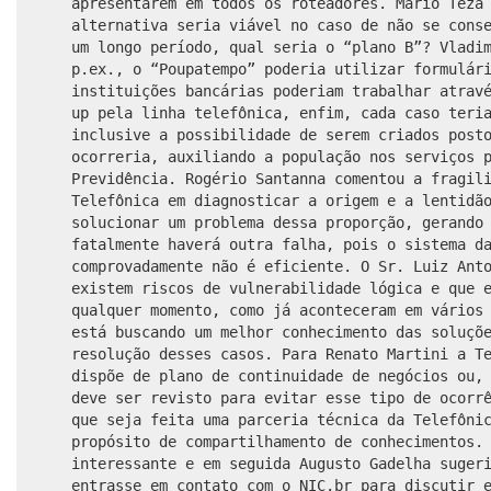
apresentarem em todos os roteadores.
Mario Teza
alternativa seria viável no caso de não se cons
um longo período, qual seria o “plano B”? Vladi
p.ex., o “Poupatempo” poderia utilizar formulár
instituições bancárias poderiam trabalhar atrav
up pela linha telefônica, enfim, cada caso teri
inclusive a possibilidade de serem criados post
ocorreria, auxiliando a população nos serviços 
Previdência. Rogério Santanna comentou a fragil
Telefônica em diagnosticar a origem e a lentidã
solucionar um problema dessa proporção, gerando
fatalmente haverá outra falha, pois o sistema d
comprovadamente não é eficiente. O Sr. Luiz Ant
existem riscos de vulnerabilidade lógica e que 
qualquer momento, como já aconteceram em vários
está buscando um melhor conhecimento das soluçõ
resolução desses casos. Para Renato Martini a T
dispõe de plano de continuidade de negócios ou,
deve ser revisto para evitar esse tipo de ocorr
que seja feita uma parceria técnica da Telefôni
propósito de compartilhamento de conhecimentos.
interessante e em seguida Augusto Gadelha suger
entrasse em contato com o NIC.br para discutir 