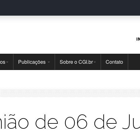
I
tos
Publicações
Sobre o CGI.br
Contato
nião de 06 de J