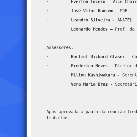
·
Everton Lucero
- Vice-Chair
·
José Vitor Hansem
- MRE
·
Leandro Silveira
- ANATEL
·
Leonardo Mendes
–
Prof. da 
Assessores:
·
Hartmut Richard Glaser
- Co
·
Frederico Neves
- Diretor d
·
Milton Kashiwakura
- Gerent
·
Vera Maria Braz
- Secretári
Após aprovada a pauta da reunião (red
trabalhos.