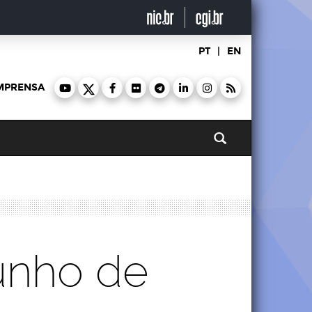
PT
|
EN
MPRENSA
Pesquisar
unho de