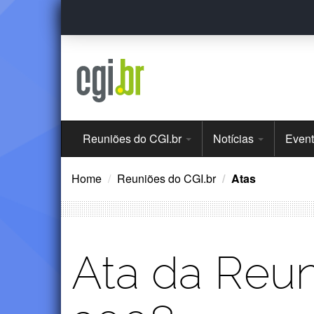
Ir
para
o
conteúdo
Menu
Reuniões do CGI.br
Notícias
Even
Principal
Home
Reuniões do CGI.br
Atas
Ata da Reu