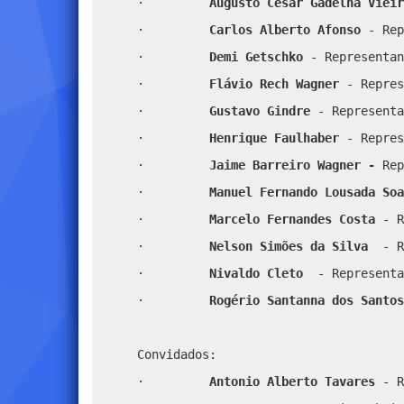
·
Augusto César Gadelha Viei
·
Carlos Alberto Afonso
- Rep
·
Demi Getschko
- Representan
·
Flávio Rech Wagner
- Repres
·
Gustavo Gindre
- Representa
·
Henrique Faulhaber
- Repres
·
Jaime Barreiro Wagner -
Rep
·
Manuel Fernando Lousada Soa
·
Marcelo Fernandes Costa
- R
·
Nelson Simões da Silva
- R
·
Nivaldo Cleto
- Representa
·
Rogério Santanna dos Santos
Convidados:
·
Antonio Alberto Tavares
- R