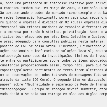
a) onde uma prestadora de interesse coletivo pode solici
a comentou também que, em Março de 2008, a Comissão Euro
ão apresentando o poder de mercado (como exemplo o de ba
e redes (separação funcional), porém cada país segue o s
re quando a empresa é dividida em 02 (duas) empresas dis
funcional
são criadas unidades de trabalho diferentes em
r a empresa por razão histórica, privatização. Sobre o a
rticipantes) elaborado por ele, Demi Getschko e Gustavo 
e prazo adequado para consultas públicas nesta matéria. 
posição do CGI.br nessa ordem: Liberdade, Privacidade e 
ações nacionais e ineficácia de soluções locais), Neutra
colaboração como base da investigação, limites da invest
te entre os participantes sobre todos os itens abordados
cunstância proporcionando assim, tempo hábil para que to
ropostas/palavras pertinentes ao texto foram alteradas d
om as observações de todos (através de mensagens futuram
através da lista (CG Core). O segundo item em discussão,
paper" sobre "Neutralidade e Separação da Rede de Trans
“desagregação”. O grupo de redação deverá submeter, atra
vado decidiu-se pela sua entrega em mãos aos órgãos comp