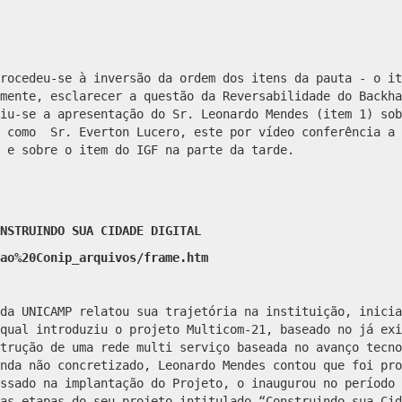
rocedeu-se à inversão da ordem dos itens da pauta - o it
mente, esclarecer a questão da Reversabilidade do Backha
iu-se a apresentação do Sr. Leonardo Mendes (item 1) sob
e como Sr. Everton Lucero, este por vídeo conferência a 
a e sobre o item do IGF na parte da tarde.
NSTRUINDO SUA CIDADE DIGITAL
ao%20Conip_arquivos/frame.htm
da UNICAMP relatou sua trajetória na instituição, inicia
qual introduziu o projeto Multicom-21, baseado no já exi
trução de uma rede multi serviço baseada no avanço tecno
nda não concretizado, Leonardo Mendes contou que foi pro
ssado na implantação do Projeto, o inaugurou no período 
as etapas do seu projeto intitulado “Construindo sua Cid