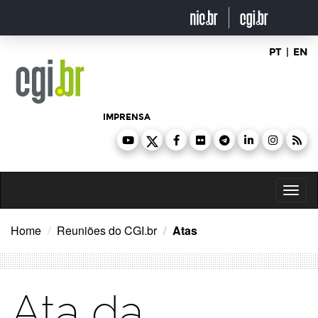
Ir
para
o
conteúdo
PT
|
EN
IMPRENSA
Toggl
naviga
Home
Reuniões do CGI.br
Atas
Ata da