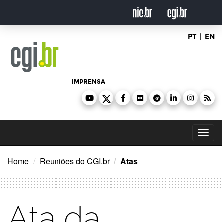
Ir
para
o
conteúdo
PT
|
EN
IMPRENSA
Toggl
naviga
Home
Reuniões do CGI.br
Atas
Ata da