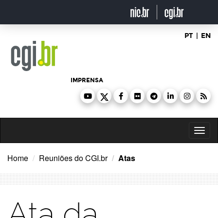
Ir
para
o
conteúdo
PT
|
EN
IMPRENSA
Toggl
naviga
Home
Reuniões do CGI.br
Atas
Ata da