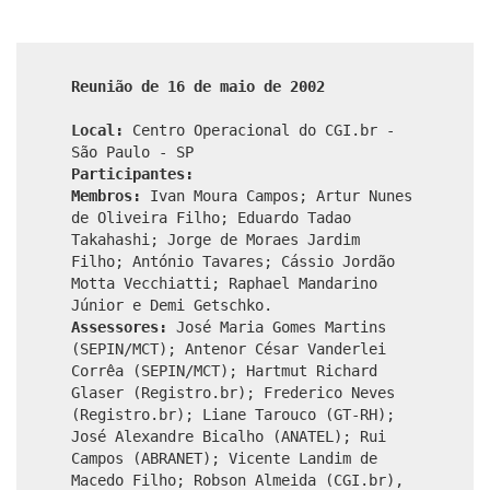
Reunião de 16 de maio de 2002
Local:
Centro Operacional do CGI.br -
São Paulo - SP
Participantes:
Membros:
Ivan Moura Campos; Artur Nunes
de Oliveira Filho; Eduardo Tadao
Takahashi; Jorge de Moraes Jardim
Filho; António Tavares; Cássio Jordão
Motta Vecchiatti; Raphael Mandarino
Júnior e Demi Getschko.
Assessores:
José Maria Gomes Martins
(SEPIN/MCT); Antenor César Vanderlei
Corrêa (SEPIN/MCT); Hartmut Richard
Glaser (Registro.br); Frederico Neves
(Registro.br); Liane Tarouco (GT-RH);
José Alexandre Bicalho (ANATEL); Rui
Campos (ABRANET); Vicente Landim de
Macedo Filho; Robson Almeida (CGI.br),