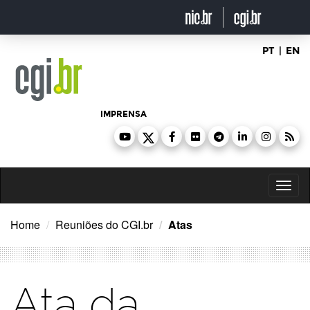
Ir
para
o
conteúdo
PT
|
EN
IMPRENSA
Toggl
naviga
Home
Reuniões do CGI.br
Atas
Ata da