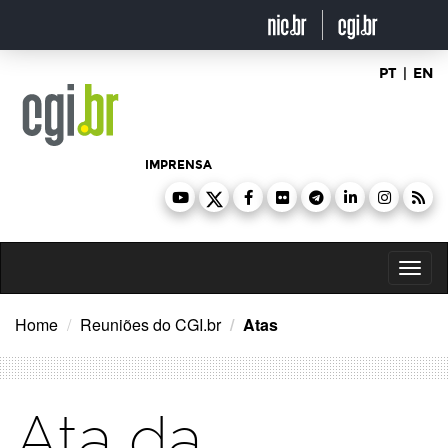
Ir
para
o
conteúdo
PT
|
EN
IMPRENSA
Toggl
naviga
Home
Reuniões do CGI.br
Atas
Ata da