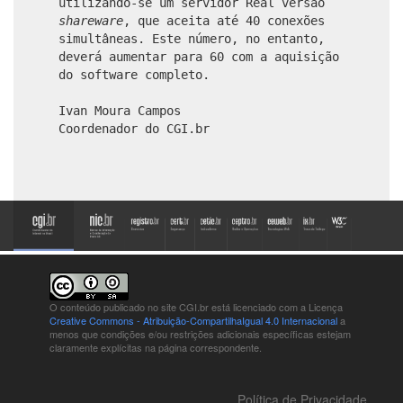
utilizando-se um servidor Real versão
shareware
, que aceita até 40 conexões
simultâneas. Este número, no entanto,
deverá aumentar para 60 com a aquisição
do software completo.
Ivan Moura Campos
Coordenador do CGI.br
O conteúdo publicado no site CGI.br está
licenciado com a Licença
Creative Commons - Atribuição-CompartilhaIgual 4.0 Internacional
a
menos que condições e/ou restrições adicionais específicas estejam
claramente explícitas na página correspondente.
Política de Privacidade