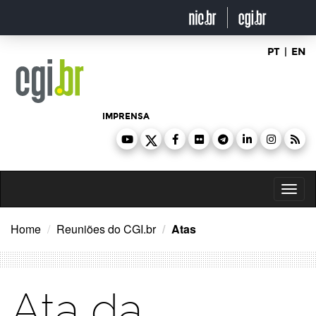
Ir
para
o
conteúdo
PT
|
EN
IMPRENSA
Toggl
naviga
Home
Reuniões do CGI.br
Atas
Ata da