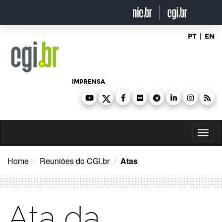
Ir
para
o
conteúdo
PT
|
EN
IMPRENSA
Toggl
naviga
Home
Reuniões do CGI.br
Atas
Ata da