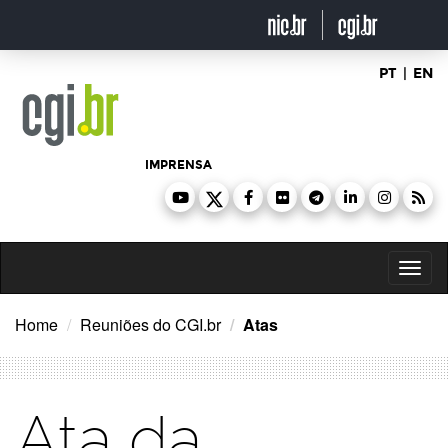
Ir
para
o
conteúdo
PT
|
EN
IMPRENSA
Toggl
naviga
Home
Reuniões do CGI.br
Atas
Ata da