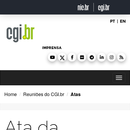
Ir
para
o
conteúdo
PT
|
EN
IMPRENSA
Toggl
naviga
Home
Reuniões do CGI.br
Atas
Ata da