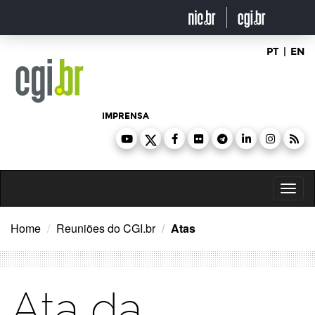
Ir
para
o
conteúdo
PT
|
EN
IMPRENSA
Toggl
naviga
Home
Reuniões do CGI.br
Atas
Ata da