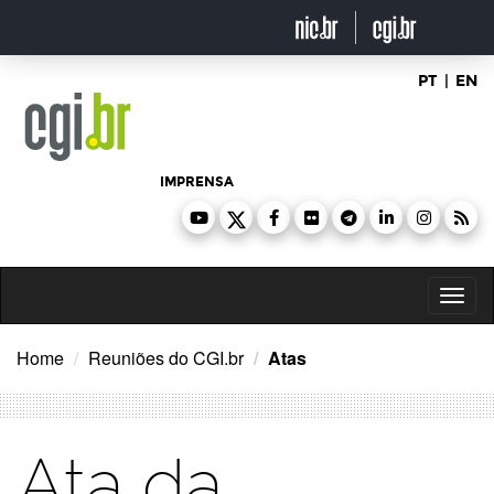
Ir
para
o
conteúdo
PT
|
EN
IMPRENSA
Toggl
naviga
Home
Reuniões do CGI.br
Atas
Ata da