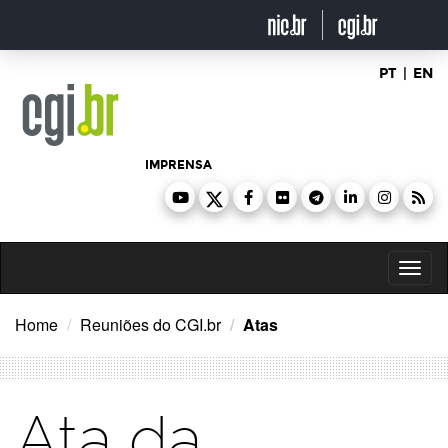
Ir
para
o
conteúdo
PT
|
EN
IMPRENSA
Toggl
naviga
Home
Reuniões do CGI.br
Atas
Ata da