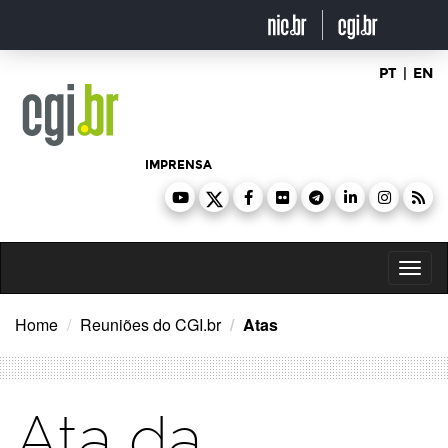
Ir
para
o
conteúdo
PT
|
EN
IMPRENSA
Toggl
naviga
Home
Reuniões do CGI.br
Atas
Ata da