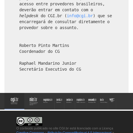
acesso entre provedores brasileiros,
deverão entrar em contato com o
helpdesk
do CGI.br (
info@cgi.br
) que se
encarregará de consultar diretamente o
provedor sobre o assunto.
Roberto Pinto Martins
Coordenador do CG
Raphael Mandarino Junior
Secretário Executivo do CG
O conteúdo publicado no site CGI.br está
licenciado com a Licença
Creative Commons - Atribuição-CompartilhaIgual 4.0 Internacional
a