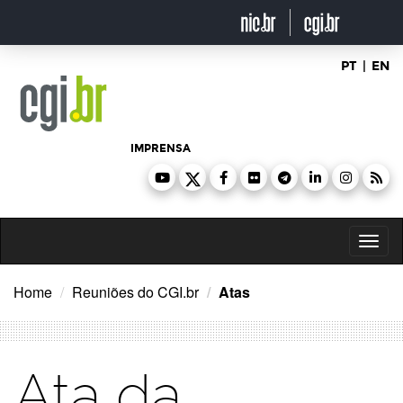
Ir
para
o
conteúdo
PT
|
EN
IMPRENSA
Toggl
naviga
Home
Reuniões do CGI.br
Atas
Ata da