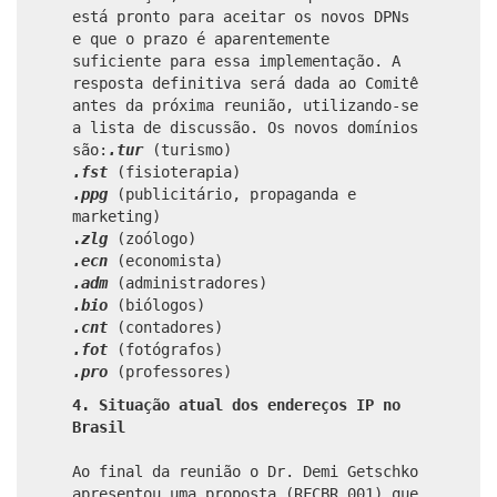
está pronto para aceitar os novos DPNs
e que o prazo é aparentemente
suficiente para essa implementação. A
resposta definitiva será dada ao Comitê
antes da próxima reunião, utilizando-se
a lista de discussão. Os novos domínios
são:
.tur
(turismo)
.fst
(fisioterapia)
.ppg
(publicitário, propaganda e
marketing)
.
zlg
(zoólogo)
.ecn
(economista)
.adm
(administradores)
.bio
(biólogos)
.cnt
(contadores)
.fot
(fotógrafos)
.pro
(professores)
4. Situação atual dos endereços IP no
Brasil
Ao final da reunião o Dr. Demi Getschko
apresentou uma proposta (RFCBR 001) que