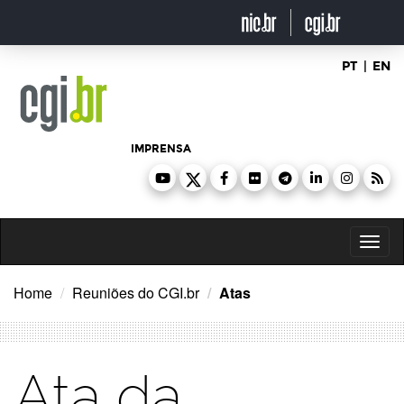
Ir
para
o
conteúdo
PT
|
EN
IMPRENSA
Toggl
naviga
Home
Reuniões do CGI.br
Atas
Ata da