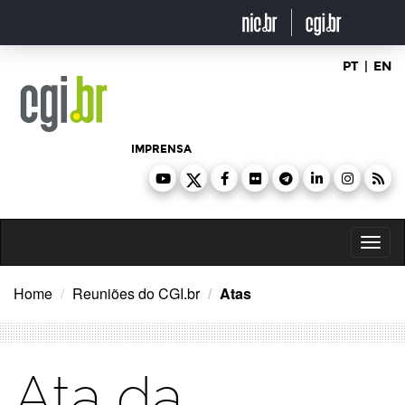
Ir
para
o
conteúdo
PT
|
EN
IMPRENSA
Toggl
naviga
Home
Reuniões do CGI.br
Atas
Ata da