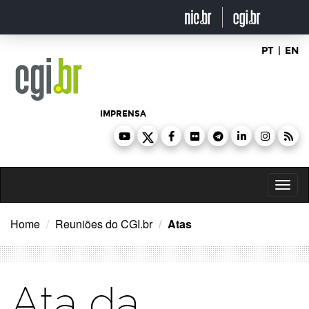
Ir
para
o
conteúdo
PT
|
EN
IMPRENSA
Toggl
naviga
Home
Reuniões do CGI.br
Atas
Ata da