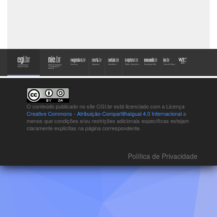
O conteúdo publicado no site CGI.br está
licenciado com a Licença
Creative Commons - Atribuição-CompartilhaIgual 4.0 Internacional
a
menos que condições e/ou restrições adicionais específicas estejam
claramente explícitas na página correspondente.
Política de Privacidade