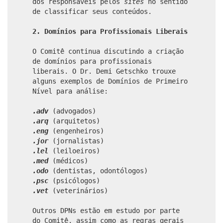
dos responsáveis pelos
sites
no sentido
de classificar seus conteúdos.
2. Domínios para Profissionais Liberais
O Comitê continua discutindo a criação
de domínios para profissionais
liberais. O Dr. Demi Getschko trouxe
alguns exemplos de Domínios de Primeiro
Nível para análise:
.adv
(advogados)
.arq
(arquitetos)
.eng
(engenheiros)
.jor
(jornalistas)
.lel
(leiloeiros)
.med
(médicos)
.odo
(dentistas, odontólogos)
.psc
(psicólogos)
.vet
(veterinários)
Outros DPNs estão em estudo por parte
do Comitê, assim como as regras gerais