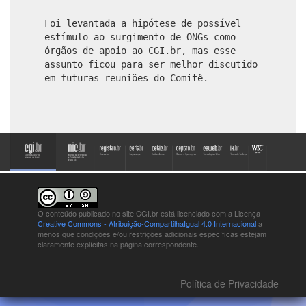
Foi levantada a hipótese de possível
estímulo ao surgimento de ONGs como
órgãos de apoio ao CGI.br, mas esse
assunto ficou para ser melhor discutido
em futuras reuniões do Comitê.
O conteúdo publicado no site CGI.br está
licenciado com a Licença
Creative Commons - Atribuição-CompartilhaIgual 4.0 Internacional
a
menos que condições e/ou restrições adicionais específicas estejam
claramente explícitas na página correspondente.
Política de Privacidade