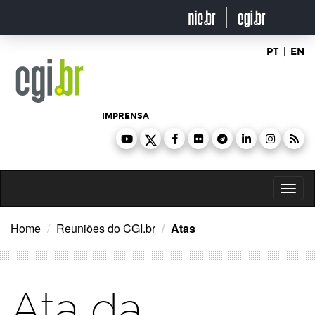
Ir
para
o
conteúdo
PT
|
EN
IMPRENSA
Toggl
naviga
Home
Reuniões do CGI.br
Atas
Ata da