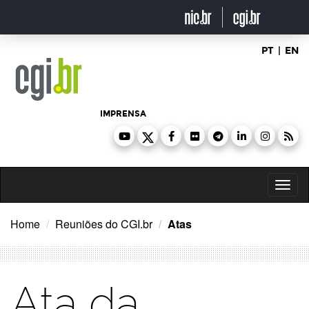
Ir
para
o
conteúdo
PT
|
EN
IMPRENSA
Toggl
naviga
Home
Reuniões do CGI.br
Atas
Ata da