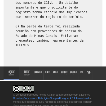
dos membros do CGI.br. Um detalhe
importante é que o solicitante do
registro tenha ciência das implicações
que incorrem do registro de domínio.
6)
Na parte da tarde foi realizada
reunião com provedores de acesso do
Estado de Minas Gerais. Estiveram
presentes, também, representantes da
TELEMIG.
O conteúdo publicado no site CGI.br está
licenciado com a Licença
Creative Commons - Atribuição-CompartilhaIgual 4.0 Internacional
a
menos que condições e/ou restrições adicionais específicas estejam
claramente explícitas na página correspondente.