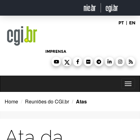
Ir
para
o
conteúdo
PT
|
EN
IMPRENSA
Toggl
naviga
Home
Reuniões do CGI.br
Atas
Ata da