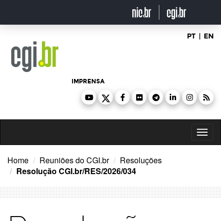
Ir
para
o
conteúdo
PT
|
EN
IMPRENSA
Toggl
naviga
Home
Reuniões do CGI.br
Resoluções
Resolução CGI.br/RES/2026/034