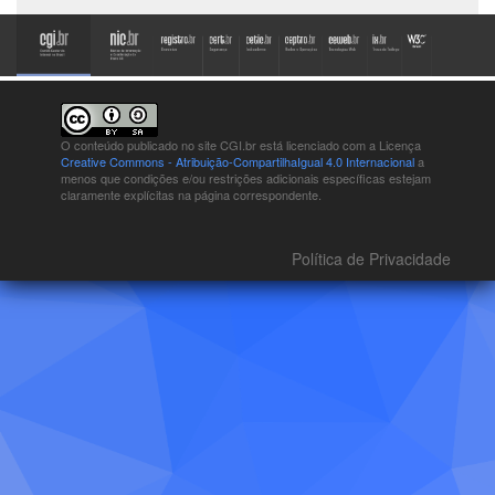
O conteúdo publicado no site CGI.br está
licenciado com a Licença
Creative Commons - Atribuição-CompartilhaIgual 4.0 Internacional
a
menos que condições e/ou restrições adicionais específicas estejam
claramente explícitas na página correspondente.
Política de Privacidade