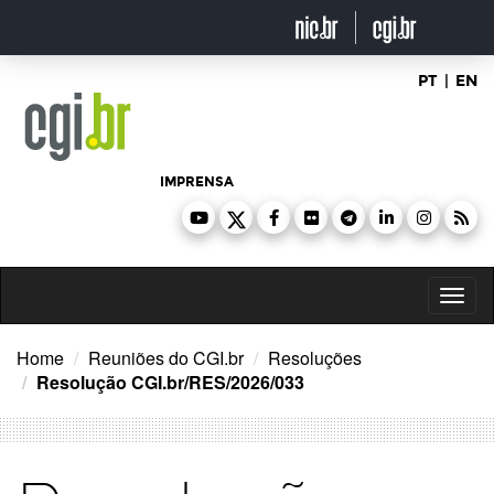
Ir
para
o
conteúdo
PT
|
EN
IMPRENSA
Toggl
naviga
Home
Reuniões do CGI.br
Resoluções
Resolução CGI.br/RES/2026/033