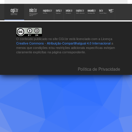
O conteúdo publicado no site CGI.br está
licenciado com a Licença
Creative Commons - Atribuição-CompartilhaIgual 4.0 Internacional
a
menos que condições e/ou restrições adicionais específicas estejam
claramente explícitas na página correspondente.
Política de Privacidade