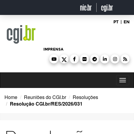
Ir
para
o
conteúdo
PT
|
EN
IMPRENSA
Toggl
naviga
Home
Reuniões do CGI.br
Resoluções
Resolução CGI.br/RES/2026/031