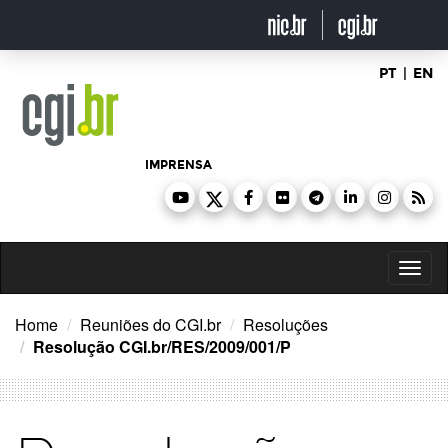
Ir
para
o
conteúdo
PT
|
EN
IMPRENSA
Toggl
naviga
Home
Reuniões do CGI.br
Resoluções
Resolução CGI.br/RES/2009/001/P